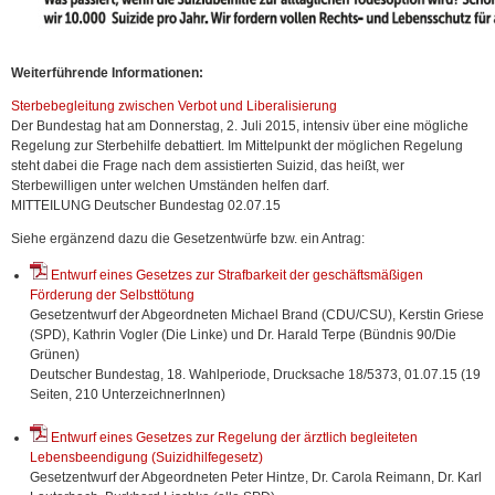
Weiterführende Informationen:
Sterbebegleitung zwischen Verbot und Liberalisierung
Der Bundestag hat am Donnerstag, 2. Juli 2015, intensiv über eine mögliche
Regelung zur Sterbehilfe debattiert. Im Mittelpunkt der möglichen Regelung
steht dabei die Frage nach dem assistierten Suizid, das heißt, wer
Sterbewilligen unter welchen Umständen helfen darf.
MITTEILUNG Deutscher Bundestag 02.07.15
Siehe ergänzend dazu die Gesetzentwürfe bzw. ein Antrag:
Entwurf eines Gesetzes zur Strafbarkeit der geschäftsmäßigen
Förderung der Selbsttötung
Gesetzentwurf der Abgeordneten Michael Brand (CDU/CSU), Kerstin Griese
(SPD), Kathrin Vogler (Die Linke) und Dr. Harald Terpe (Bündnis 90/Die
Grünen)
Deutscher Bundestag, 18. Wahlperiode, Drucksache 18/5373, 01.07.15 (19
Seiten, 210 UnterzeichnerInnen)
Entwurf eines Gesetzes zur Regelung der ärztlich begleiteten
Lebensbeendigung (Suizidhilfegesetz)
Gesetzentwurf der Abgeordneten Peter Hintze, Dr. Carola Reimann, Dr. Karl