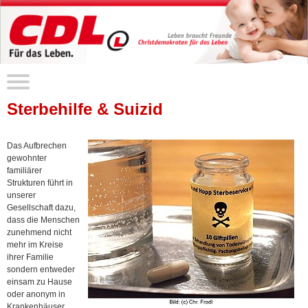
Sterbehilfe & Suizid
Das Aufbrechen
gewohnter
familiärer
Strukturen führt in
unserer
Gesellschaft dazu,
dass die Menschen
zunehmend nicht
mehr im Kreise
ihrer Familie
sondern entweder
einsam zu Hause
oder anonym in
Krankenhäuser