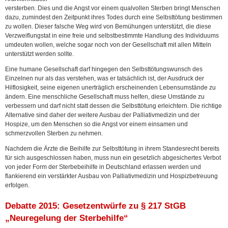
versterben. Dies und die Angst vor einem qualvollen Sterben bringt Menschen
dazu, zumindest den Zeitpunkt ihres Todes durch eine Selbsttötung bestimmen
zu wollen. Dieser falsche Weg wird von Bemühungen unterstützt, die diese
Verzweiflungstat in eine freie und selbstbestimmte Handlung des Individuums
umdeuten wollen, welche sogar noch von der Gesellschaft mit allen Mitteln
unterstützt werden sollte.
Eine humane Gesellschaft darf hingegen den Selbsttötungswunsch des
Einzelnen nur als das verstehen, was er tatsächlich ist, der Ausdruck der
Hilflosigkeit, seine eigenen unerträglich erscheinenden Lebensumstände zu
ändern. Eine menschliche Gesellschaft muss helfen, diese Umstände zu
verbessern und darf nicht statt dessen die Selbsttötung erleichtern. Die richtige
Alternative sind daher der weitere Ausbau der Palliativmedizin und der
Hospize, um den Menschen so die Angst vor einem einsamen und
schmerzvollen Sterben zu nehmen.
Nachdem die Ärzte die Beihilfe zur Selbsttötung in ihrem Standesrecht bereits
für sich ausgeschlossen haben, muss nun ein gesetzlich abgesichertes Verbot
von jeder Form der Sterbebeihilfe in Deutschland erlassen werden und
flankierend ein verstärkter Ausbau von Palliativmedizin und Hospizbetreuung
erfolgen.
Debatte 2015: Gesetzentwürfe zu § 217 StGB
„Neuregelung der Sterbehilfe“