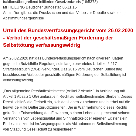
fraktionsübergreifend initiierten Gesetzentwurfs (18/5373).
MITTEILUNG Deutscher Bundestag 06.11.15
Anm.: Dort gibt es die Drucksachen und das Video zur Debatte sowie die
Abstimmungsergebnisse
Urteil des Bundesverrfassungsgericht vom 26.02.2020
- Verbot der geschäftsmäßigen Förderung der
Selbsttötung verfassungswidrig
Am 26.02.2020 hat das Bundesverfassungsgericht nach diversen Klagen
gegen die Suizidhilfe-Regelung sein lange erwartetes Urteil zu § 217
Strafgesetzbuch (StGB) verkündet. Das 2015 vom Deutschen Bundestag
beschlossene Verbot der geschäftsmäßigen Förderung der Selbsttötung ist
verfassungswidrig.
„Das allgemeine Persönlichkeitsrecht (Artikel 2 Absatz 1 in Verbindung mit
Artikel 1 Absatz 1 GG) umfasst ein Recht auf selbstbestimmtes Sterben. Dieses
Recht schließt die Freiheit ein, sich das Leben zu nehmen und hierbei auf die
freiwillige Hilfe Dritter zurückzugreifen. Die in Wahrnehmung dieses Rechts
getroffene Entscheidung des Einzelnen, seinem Leben entsprechend seinem
Verständnis von Lebensqualität und Sinnhaftigkeit der eigenen Existenz ein
Ende zu setzen, ist im Ausgangspunkt als Akt autonomer Selbstbestimmung
von Staat und Gesellschaft zu respektieren.“