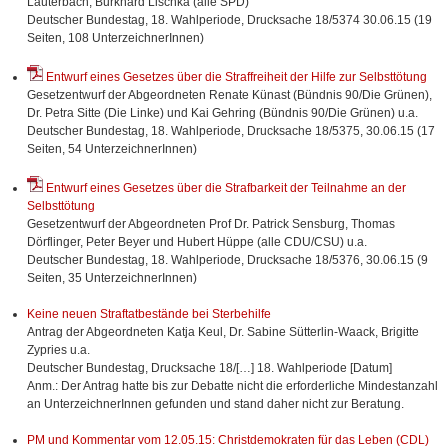
Lauterbach, Burkhard Lischka (alle SPD)
Deutscher Bundestag, 18. Wahlperiode, Drucksache 18/5374 30.06.15 (19
Seiten, 108 UnterzeichnerInnen)
Entwurf eines Gesetzes über die Straffreiheit der Hilfe zur Selbsttötung
Gesetzentwurf der Abgeordneten Renate Künast (Bündnis 90/Die Grünen),
Dr. Petra Sitte (Die Linke) und Kai Gehring (Bündnis 90/Die Grünen) u.a.
Deutscher Bundestag, 18. Wahlperiode, Drucksache 18/5375, 30.06.15 (17
Seiten, 54 UnterzeichnerInnen)
Entwurf eines Gesetzes über die Strafbarkeit der Teilnahme an der
Selbsttötung
Gesetzentwurf der Abgeordneten Prof Dr. Patrick Sensburg, Thomas
Dörflinger, Peter Beyer und Hubert Hüppe (alle CDU/CSU) u.a.
Deutscher Bundestag, 18. Wahlperiode, Drucksache 18/5376, 30.06.15 (9
Seiten, 35 UnterzeichnerInnen)
Keine neuen Straftatbestände bei Sterbehilfe
Antrag der Abgeordneten Katja Keul, Dr. Sabine Sütterlin-Waack, Brigitte
Zypries u.a.
Deutscher Bundestag, Drucksache 18/[…] 18. Wahlperiode [Datum]
Anm.: Der Antrag hatte bis zur Debatte nicht die erforderliche Mindestanzahl
an UnterzeichnerInnen gefunden und stand daher nicht zur Beratung.
PM und Kommentar vom 12.05.15: Christdemokraten für das Leben (CDL)