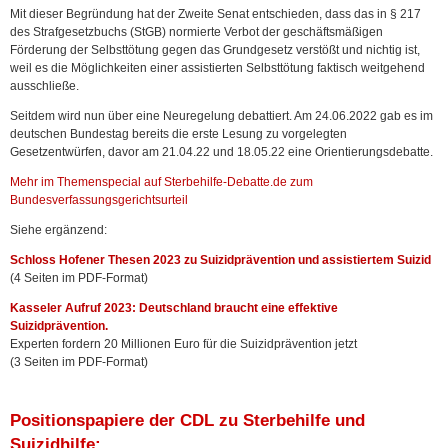
Mit dieser Begründung hat der Zweite Senat entschieden, dass das in § 217
des Strafgesetzbuchs (StGB) normierte Verbot der geschäftsmäßigen
Förderung der Selbsttötung gegen das Grundgesetz verstößt und nichtig ist,
weil es die Möglichkeiten einer assistierten Selbsttötung faktisch weitgehend
ausschließe.
Seitdem wird nun über eine Neuregelung debattiert. Am 24.06.2022 gab es im
deutschen Bundestag bereits die erste Lesung zu vorgelegten
Gesetzentwürfen, davor am 21.04.22 und 18.05.22 eine Orientierungsdebatte.
Mehr im Themenspecial auf Sterbehilfe-Debatte.de zum
Bundesverfassungsgerichtsurteil
Siehe ergänzend:
Schloss Hofener Thesen 2023 zu Suizidprävention und assistiertem Suizid
(4 Seiten im PDF-Format)
Kasseler Aufruf 2023: Deutschland braucht eine effektive
Suizidprävention.
Experten fordern 20 Millionen Euro für die Suizidprävention jetzt
(3 Seiten im PDF-Format)
Positionspapiere der CDL zu Sterbehilfe und
Suizidhilfe: