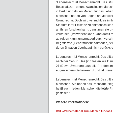
"Lebensrecht ist Menschenrecht. Das ist 
Botschaft zum einundzwanzigsten Marsch
in Berlin und dritten Marsch für das Leben 
Menschen haben von Beginn an Mensch
Grundrechte. Doch wird versucht, sie im f
Stadium ihrer Existenz zu entmenschlich
an ihnen forschen kann, damit man sie pr
verkaufen, „verwerfen“ kann. Und damit 
abtreiben kann, untermauert durch versc
Begriffe wie „Gebärmutterinhalt“ oder „Z
deren Situation überhaupt nicht berücksich
Lebensrecht ist Menschenrecht. Das gilt 
nach der Geburt. Das (in Staaten wie Dä
21 (Down-Syndrom) „ausrotten“, indem man
eugenischem Gedankengut und ist unmen
Lebensrecht ist Menschenrecht. Das gilt a
Menschen. Sie haben das Recht auf Pflege
heißt auch, jedem Menschen die letzte 
gestalten."
Weitere Informationen:
BVL-Werbematerial zum Marsch für das L