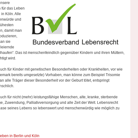
unsere
 für das Leben
in Köln. Alle
enwürde und
rühesten
en, damit man
oduzieren,
man sie
hleiernde
ellhaufen“. Das ist menschenfeindlich gegenüber Kindern und ihren Müttern,
tigt wird.
auch für Kinder mit genetischen Besonderheiten oder Krankheiten, vor wie
nemark bereits umgesetzte) Vorhaben, man könne zum Beispiel Trisomie
 alle Träger dieser Besonderheit vor der Geburt tötet, entspringt
schlich.
uch für nicht (mehr) leistungsfähige Menschen, alte, kranke, sterbende
, Zuwendung, Palliativversorgung und alle Zeit der Welt. Lebensrecht
Phase seines Lebens so lebenswert und menschenwürdig wie möglich zu
eben in Berlin und Köln