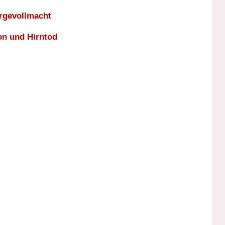
rgevollmacht
on und Hirntod