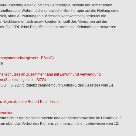
 Voraussetzung einer künftigen Gentherapie, sowohl der somatischen
ahntherapie. Während die somatische Gentherapie auf die Heilung einer
 zielt, ohne Auswirkungen auf dessen Nachkommen, bedeutet die
ge Nachkommen sich auswirkenden Eingriff des Menschen auf die
ms. Die CDL lehnt Eingriffe in die menschliche Keimbahn als schweren
mbryonenschutzgesetz - ESchG)
46
yonenschutzes im Zusammenhang mit Einfuhr und Verwendung
n (Stammzellgesetz - StZG)
Bl. I S. 2277), zuletzt geändert durch Artikel 1 des Gesetzes vom 14.
ellgesetz beim Robert-Koch-Institut
nvention
zum Schutz der Menschenrechte und der Menschenwürde im Hinblick auf
zin über das Verbot des Klonens von menschlichen Lebewesen vom 12.