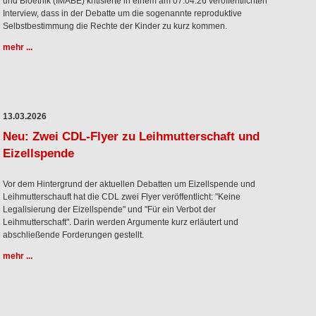
und Bioethik (IMABE) kritisierte in einem am 07.04.26 veröffentlichten
Interview, dass in der Debatte um die sogenannte reproduktive
Selbstbestimmung die Rechte der Kinder zu kurz kommen.
mehr ...
13.03.2026
Neu: Zwei CDL-Flyer zu Leihmutterschaft und
Eizellspende
Vor dem Hintergrund der aktuellen Debatten um Eizellspende und
Leihmutterschauft hat die CDL zwei Flyer veröffentlicht: "Keine
Legalisierung der Eizellspende" und "Für ein Verbot der
Leihmutterschaft". Darin werden Argumente kurz erläutert und
abschließende Forderungen gestellt.
mehr ...