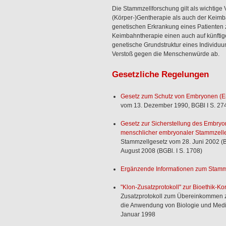
Die Stammzellforschung gilt als wichtige
(Körper-)Gentherapie als auch der Keimb
genetischen Erkrankung eines Patienten
Keimbahntherapie einen auch auf künfti
genetische Grundstruktur eines Individuu
Verstoß gegen die Menschenwürde ab.
Gesetzliche Regelungen
Gesetz zum Schutz von Embryonen (E
vom 13. Dezember 1990, BGBl I S. 27
Gesetz zur Sicherstellung des Embr
menschlicher embryonaler Stammzelle
Stammzellgesetz vom 28. Juni 2002 (BG
August 2008 (BGBl. I S. 1708)
Ergänzende Informationen zum Stammz
"Klon-Zusatzprotokoll" zur Bioethik-Ko
Zusatzprotokoll zum Übereinkommen 
die Anwendung von Biologie und Medi
Januar 1998