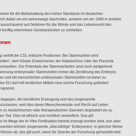
gramm für die Beibehaltung des hohen Standards im deutschen
ich dabei um ein keineswegs überholtes, sondern um ein 1990 in breitem
rausschauend auf Gefahren für die Würde und das Lebensrecht des
d künftig erkennbare Gesetzeslücken zu schließen.
onen
vertritt die CDL kritische Positionen. Bei Stammzellen wird
ulten“, dem Körper Erwachsener, der Nabelschnur oder der Plazenta
mzellen. Die Potentiale der Stammzellarten sind noch weitgehend
Gewinnung embryonaler Stammzellen immer die Zerstörung des Embryos.
g an und mit menschlichen embryonalen Stammzellen ist daher zu
er EU darf mit öentlichen Mitteln eine solche Forschung gefördert
programm.
dagegen, die künstliche Erzeugung und das (sogenannte
zuzulassen, weil dies deren Menschenwürde und Recht auf Leben
n zu medizinischen oder therapeutischen Zwecken degradiert sie zu
n Tod. Dies ist ethisch und rechtlich verwerflich. Das gilt
e im Wege der In-Vitro-Fertilisation bereits erzeugt worden sind, nun aber
n werden können (sogenannte „überzählige“ Embryonen). In gleicher Weise
Klonen ab; das gilt auch, wenn für Zwecke der Forschung gehandelt wird.