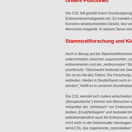
Unsere Positionen
Die CDL tritt gemäß ihrem Grundsatzpro
Embryonenschutzgesetz ein. Es handelt s
Konsens verabschiedetes Gesetz, das vo
Menschen reagierte. In seinem Sinne sin
Stammzellforschung und Kl
Auch in Bezug auf die Stammzellforschung 
unterschieden zwischen sogenannten „ad
entnommenen und der „embryonalen“ Stam
unerforscht. "Gleichwohl bedeutet die 
Sie ist ein Akt des Tötens. Die Forschun
verbieten. Weder in Deutschland noch in d
werden", heißt es in unserem Grundsatz
Die CDL wendet sich zudem entschieden 
„therapeutische“) Klonen von Menschen 
mißachtet: der „Verbrauch“ von Embryone
bloßen „Ersatzteillagern“ und bedeutet ihre
selbstverständlich auch für Embryonen, di
nicht mehr in die Gebärmutter übertrage
lehnt CDL das sogenannte „reproduktive“ 