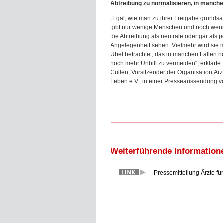
Abtreibung zu normalisieren, in manchen
„Egal, wie man zu ihrer Freigabe grundsätz
gibt nur wenige Menschen und noch wenig
die Abtreibung als neutrale oder gar als p
Angelegenheit sehen. Vielmehr wird sie m
Übel betrachtet, das in manchen Fällen nö
noch mehr Unbill zu vermeiden“, erklärte 
Cullen, Vorsitzender der Organisation Ärz
Leben e.V., in einer Presseaussendung v
Weiterführende Information
Pressemitteilung Ärzte fü