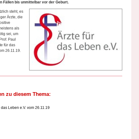
 Fällen bis unmittelbar vor der Geburt.
lich steht, es
er Ärzte, die
ositive
eistens als
tig sei, um
Prof. Paul
te für das
om 26.11.19.
en zu diesem Thema:
r das Leben e.V. vom 26.11.19