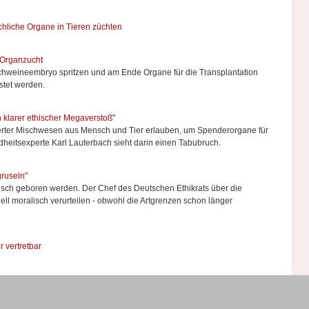
hliche Organe in Tieren züchten
 Organzucht
chweineembryo spritzen und am Ende Organe für die Transplantation
estet werden.
 klarer ethischer Megaverstoß"
ierter Mischwesen aus Mensch und Tier erlauben, um Spenderorgane für
itsexperte Karl Lauterbach sieht darin einen Tabubruch.
gruseln"
sch geboren werden. Der Chef des Deutschen Ethikrats über die
ll moralisch verurteilen - obwohl die Artgrenzen schon länger
 vertretbar