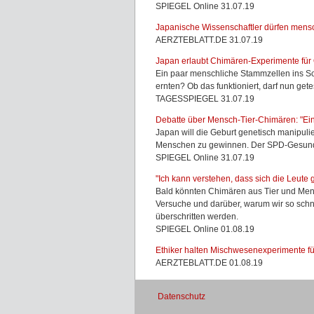
SPIEGEL Online 31.07.19
Japanische Wissenschaftler dürfen mensc
AERZTEBLATT.DE 31.07.19
Japan erlaubt Chimären-Experimente für
Ein paar menschliche Stammzellen ins S
ernten? Ob das funktioniert, darf nun get
TAGESSPIEGEL 31.07.19
Debatte über Mensch-Tier-Chimären: "Ein
Japan will die Geburt genetisch manipul
Menschen zu gewinnen. Der SPD-Gesundhe
SPIEGEL Online 31.07.19
"Ich kann verstehen, dass sich die Leute 
Bald könnten Chimären aus Tier und Men
Versuche und darüber, warum wir so schne
überschritten werden.
SPIEGEL Online 01.08.19
Ethiker halten Mischwesenexperimente für
AERZTEBLATT.DE 01.08.19
Datenschutz