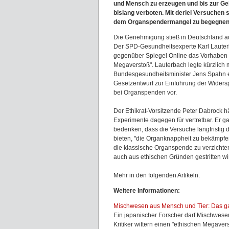
und Mensch zu erzeugen und bis zur Geb
bislang verboten. Mit derlei Versuchen
dem Organspendermangel zu begegnen
Die Genehmigung stieß in Deutschland auf
Der SPD-Gesundheitsexperte Karl Lauterb
gegenüber Spiegel Online das Vorhaben 
Megaverstoß". Lauterbach legte kürzlich m
Bundesgesundheitsminister Jens Spahn 
Gesetzentwurf zur Einführung der Wider
bei Organspenden vor.
Der Ethikrat-Vorsitzende Peter Dabrock hä
Experimente dagegen für vertretbar. Er g
bedenken, dass die Versuche langfristig 
bieten, "die Organknappheit zu bekämpfe
die klassische Organspende zu verzichten
auch aus ethischen Gründen gestritten wi
Mehr in den folgenden Artikeln.
Weitere Informationen:
Mischwesen aus Mensch und Tier: Das ga
Ein japanischer Forscher darf Mischwese
Kritiker wittern einen "ethischen Megavers