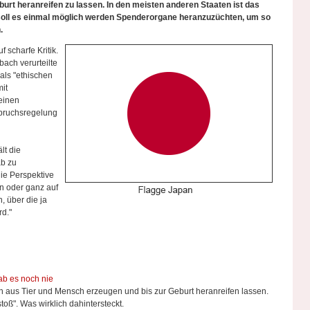
urt heranreifen zu lassen. In den meisten anderen Staaten ist das
 soll es einmal möglich werden Spenderorgane heranzuzüchten, um so
.
 scharfe Kritik.
ach verurteilte
als "ethischen
it
einen
spruchsregelung
lt die
ab zu
die Perspektive
n oder ganz auf
, über die ja
rd."
b es noch nie
n aus Tier und Mensch erzeugen und bis zur Geburt heranreifen lassen.
toß". Was wirklich dahintersteckt.