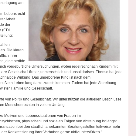
usurtagung am
zum Lebensrecht
er Arbeit
nde der
rn (CDL
tellung:
zahlen
gen. Die klaren
lich ihrer
on, eine perfide
ch vorgeburtliche Untersuchungen, wobei regelrecht nach Kindern mit
re Gesellschaft ärmer, unmenschlich und unsolidarisch. Ebenso hat jede
achhaltige Wirkung: Das ungeborene Kind ist nach dem
r muß ein Leben lang damit zurechtkommen. Zudem hat jede Abtreibung
ster, Familie und Gesellschaft.
te von Politik und Gesellschaft. Wir unterstützen die aktuellen Beschlüsse
 den Menschenrechten in vollem Umfang.
zu Motiven und Lebenssituationen von Frauen im
psychischen, physischen und sozialen Folgen von Abtreibung ist längst
ngssituation bei den staatlich anerkannten Beratungsstellen teilweise mehr
der Konkretisierung ihrer Vorhaben gerne aktiv unterstützen."