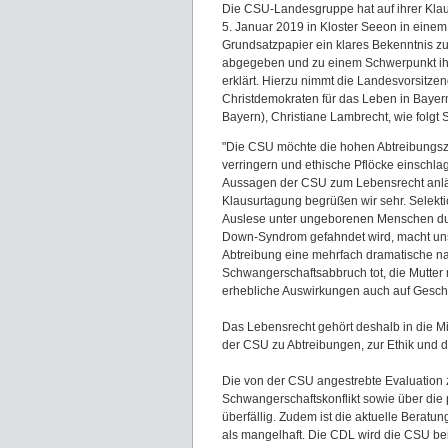
Die CSU-Landesgruppe hat auf ihrer Kla
5. Januar 2019 in Kloster Seeon in einem
Grundsatzpapier ein klares Bekenntnis 
abgegeben und zu einem Schwerpunkt ihr
erklärt. Hierzu nimmt die Landesvorsitze
Christdemokraten für das Leben in Baye
Bayern), Christiane Lambrecht, wie folgt S
"Die CSU möchte die hohen Abtreibungs
verringern und ethische Pflöcke einschla
Aussagen der CSU zum Lebensrecht anläß
Klausurtagung begrüßen wir sehr. Selekti
Auslese unter ungeborenen Menschen dur
Down-Syndrom gefahndet wird, macht unse
Abtreibung eine mehrfach dramatische n
Schwangerschaftsabbruch tot, die Mutte
erhebliche Auswirkungen auch auf Geschwi
Das Lebensrecht gehört deshalb in die Mit
der CSU zu Abtreibungen, zur Ethik und
Die von der CSU angestrebte Evaluation 
Schwangerschaftskonflikt sowie über die 
überfällig. Zudem ist die aktuelle Beratu
als mangelhaft. Die CDL wird die CSU bei 