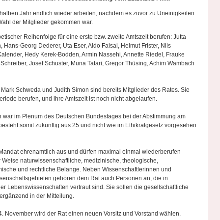
 halben Jahr endlich wieder arbeiten, nachdem es zuvor zu Uneinigkeiten
Wahl der Mitglieder gekommen war.
ischer Reihenfolge für eine erste bzw. zweite Amtszeit berufen: Jutta
, Hans-Georg Dederer, Uta Eser, Aldo Faisal, Helmut Frister, Nils
Kalender, Hedy Kerek-Bodden, Armin Nassehi, Annette Riedel, Frauke
ne Schreiber, Josef Schuster, Muna Tatari, Gregor Thüsing, Achim Wambach
 Mark Schweda und Judith Simon sind bereits Mitglieder des Rates. Sie
ode berufen, und ihre Amtszeit ist noch nicht abgelaufen.
ion war im Plenum des Deutschen Bundestages bei der Abstimmung am
besteht somit zukünftig aus 25 und nicht wie im Ethikratgesetz vorgesehen
es Mandat ehrenamtlich aus und dürfen maximal einmal wiederberufen
 Weise naturwissenschaftliche, medizinische, theologische,
omische und rechtliche Belange. Neben Wissenschaftlerinnen und
senschaftsgebieten gehören dem Rat auch Personen an, die in
r Lebenswissenschaften vertraut sind. Sie sollen die gesellschaftliche
 ergänzend in der Mitteilung.
14. November wird der Rat einen neuen Vorsitz und Vorstand wählen.