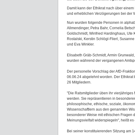
Damit kann der Ethikrat nach über einem
und erheblichen Verzögerungen bei der 
Nun wurden folgende Personen in alphabet
Allmendinger, Petra Bahr, Cornelia Betsch
Goldschmidt, Winfried Hardinghaus, Ute 
Rostalski, Kerstin Schlögl-Flierl, Susan
und Eva Winkler.
Elisabeth Gräb-Schmidt, Armin Grunwald,
wurden während der vergangenen Amtsperi
Der personelle Vorschlag der AfD-Frakt
06.06.24 abgelehnt worden. Der Ethikrat 
26 Mitgliedern.
"Die Ratsmitglieder üben ihr vierjährig
werden. Sie repräsentieren in besonderer
philosophische, ethische, soziale, ökon
Wissenschaftlern aus den genannten Wis
besonderer Weise mit ethischen Fragen de
Meinungsvielfalt widerspiegeln", heißt es
Bei seiner konstituierenden Sitzung am 