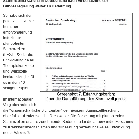
Stammzellforschung in Deutschland nach Einschätzung der
Bundesregierung weiter an Bedeutung.
So habe sich der
potenzielle Nutzen
humaner
embryonaler und
induzierter
pluripotenter
Stammzellen
(hES/hiPS) für die
Entwicklung neuer
Therapiekonzepte
und Wirkstoffe
konkretisiert, heißt
es in dem 40-
seitigen Papier.
Im internationalen
Vergleich habe sich
die "wissenschaftliche Sichtbarkeit" der hiesigen Stammzellforschung
ebenfalls gut entwickelt, heißt es weiter. Die Forschung mit pluripotenten
Stammzellen erfahre zunehmende Bedeutung für die angewandte Forschung
zu Krankheitsmechanismen und zur Testung beziehungsweise Entwicklung
neuer Wirkstoffe.