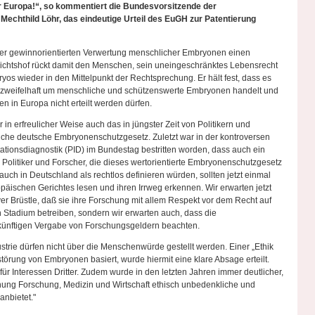
für Europa!“, so kommentiert die Bundesvorsitzende der
Mechthild Löhr, das eindeutige Urteil des EuGH zur Patentierung
der gewinnorientierten Verwertung menschlicher Embryonen einen
ichtshof rückt damit den Menschen, sein uneingeschränktes Lebensrecht
s wieder in den Mittelpunkt der Rechtsprechung. Er hält fest, dass es
h unzweifelhaft um menschliche und schützenswerte Embryonen handelt und
 in Europa nicht erteilt werden dürfen.
in erfreulicher Weise auch das in jüngster Zeit von Politikern und
liche deutsche Embryonenschutzgesetz. Zuletzt war in der kontroversen
tionsdiagnostik (PID) im Bundestag bestritten worden, dass auch ein
 Politiker und Forscher, die dieses wertorientierte Embryonenschutzgesetz
ch in Deutschland als rechtlos definieren würden, sollten jetzt einmal
äischen Gerichtes lesen und ihren Irrweg erkennen. Wir erwarten jetzt
ver Brüstle, daß sie ihre Forschung mit allem Respekt vor dem Recht auf
Stadium betreiben, sondern wir erwarten auch, dass die
r künftigen Vergabe von Forschungsgeldern beachten.
strie dürfen nicht über die Menschenwürde gestellt werden. Einer „Ethik
törung von Embryonen basiert, wurde hiermit eine klare Absage erteilt.
 Interessen Dritter. Zudem wurde in den letzten Jahren immer deutlicher,
ung Forschung, Medizin und Wirtschaft ethisch unbedenkliche und
anbietet."