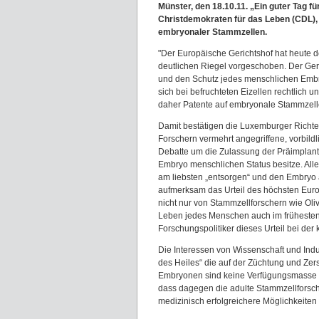
Münster, den 18.10.11. „Ein guter Tag 
Christdemokraten für das Leben (CDL), 
embryonaler Stammzellen.
"Der Europäische Gerichtshof hat heute 
deutlichen Riegel vorgeschoben. Der Ger
und den Schutz jedes menschlichen Embryo
sich bei befruchteten Eizellen rechtlic
daher Patente auf embryonale Stammzellen
Damit bestätigen die Luxemburger Richter 
Forschern vermehrt angegriffene, vorbild
Debatte um die Zulassung der Präimplanta
Embryo menschlichen Status besitze. Alle
am liebsten „entsorgen“ und den Embryo au
aufmerksam das Urteil des höchsten Europ
nicht nur von Stammzellforschern wie Oli
Leben jedes Menschen auch im frühesten 
Forschungspolitiker dieses Urteil bei de
Die Interessen von Wissenschaft und Indu
des Heiles“ die auf der Züchtung und Zers
Embryonen sind keine Verfügungsmasse für
dass dagegen die adulte Stammzellforsch
medizinisch erfolgreichere Möglichkeiten 