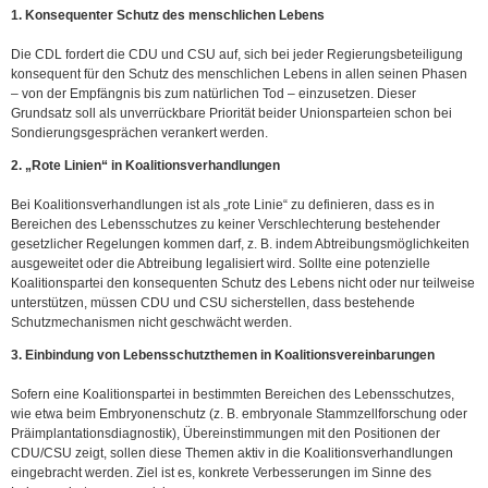
1. Konsequenter Schutz des menschlichen Lebens
Die CDL fordert die CDU und CSU auf, sich bei jeder Regierungsbeteiligung
konsequent für den Schutz des menschlichen Lebens in allen seinen Phasen
– von der Empfängnis bis zum natürlichen Tod – einzusetzen. Dieser
Grundsatz soll als unverrückbare Priorität beider Unionsparteien schon bei
Sondierungsgesprächen verankert werden.
2. „Rote Linien“ in Koalitionsverhandlungen
Bei Koalitionsverhandlungen ist als „rote Linie“ zu definieren, dass es in
Bereichen des Lebensschutzes zu keiner Verschlechterung bestehender
gesetzlicher Regelungen kommen darf, z. B. indem Abtreibungsmöglichkeiten
ausgeweitet oder die Abtreibung legalisiert wird. Sollte eine potenzielle
Koalitionspartei den konsequenten Schutz des Lebens nicht oder nur teilweise
unterstützen, müssen CDU und CSU sicherstellen, dass bestehende
Schutzmechanismen nicht geschwächt werden.
3. Einbindung von Lebensschutzthemen in Koalitionsvereinbarungen
Sofern eine Koalitionspartei in bestimmten Bereichen des Lebensschutzes,
wie etwa beim Embryonenschutz (z. B. embryonale Stammzellforschung oder
Präimplantationsdiagnostik), Übereinstimmungen mit den Positionen der
CDU/CSU zeigt, sollen diese Themen aktiv in die Koalitionsverhandlungen
eingebracht werden. Ziel ist es, konkrete Verbesserungen im Sinne des