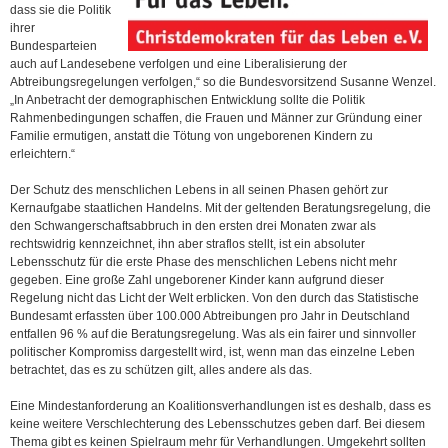
dass sie die Politik
ihrer
Bundesparteien
auch auf Landesebene verfolgen und eine Liberalisierung der
Abtreibungsregelungen verfolgen,“ so die Bundesvorsitzend Susanne Wenzel.
„In Anbetracht der demographischen Entwicklung sollte die Politik
Rahmenbedingungen schaffen, die Frauen und Männer zur Gründung einer
Familie ermutigen, anstatt die Tötung von ungeborenen Kindern zu
erleichtern.“
Der Schutz des menschlichen Lebens in all seinen Phasen gehört zur
Kernaufgabe staatlichen Handelns. Mit der geltenden Beratungsregelung, die
den Schwangerschaftsabbruch in den ersten drei Monaten zwar als
rechtswidrig kennzeichnet, ihn aber straflos stellt, ist ein absoluter
Lebensschutz für die erste Phase des menschlichen Lebens nicht mehr
gegeben. Eine große Zahl ungeborener Kinder kann aufgrund dieser
Regelung nicht das Licht der Welt erblicken. Von den durch das Statistische
Bundesamt erfassten über 100.000 Abtreibungen pro Jahr in Deutschland
entfallen 96 % auf die Beratungsregelung. Was als ein fairer und sinnvoller
politischer Kompromiss dargestellt wird, ist, wenn man das einzelne Leben
betrachtet, das es zu schützen gilt, alles andere als das.
Eine Mindestanforderung an Koalitionsverhandlungen ist es deshalb, dass es
keine weitere Verschlechterung des Lebensschutzes geben darf. Bei diesem
Thema gibt es keinen Spielraum mehr für Verhandlungen. Umgekehrt sollten