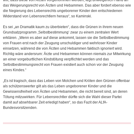
will, dass diese von Ärzten vorgenommen werden, legt unweigerlich Hand an
das Weigerungsrecht von Ärzten und Hebammen. Das aber fordert ebenso wie
die Negierung des Lebensrechts ungeborener Kinder den entschiedenen
Widerstand von Lebensrechtlern heraus“, so Kaminski.
Es sei „an Dramatik kaum zu überbieten“, dass die Grünen in ihrem neuen
Grundsatzprogramm ,Selbstbestimmung‘ zwar zu einem zentralen Wert
erklären. „Wenn es aber auf diese ankommt, lassen sie die Selbstbestimmung
von Frauen erst nach der Zeugung unschuldiger und wehrloser Kinder
einsetzen, während die von Ärzten und Hebammen faktisch ignoriert wird.
Richtig wäre andersrum: Ärzte und Hebammen können niemals zur Mitwirkung
an einer vorgeburtlichen Kindstötung verpflichtet werden und das
Selbstbestimmungsrecht von Frauen existiert auch schon vor der Zeugung
eines Kindes.“
„Es ist tragisch, dass das Leben von Molchen und Kröten den Grünen offenbar
als schützenswerter gilt als das Leben ungeborener Kinder und die
Gewissensfreiheit von Ärzten und Hebammen, die nicht bereit sind, an deren
Tötung mitzuwirken. Für Lebensrechtler dürfte sich die Wahl dieser Partei
damit auf absehbarer Zeit erledigt haben“, so das Fazit der ALfA-
Bundesvorsitzenden.