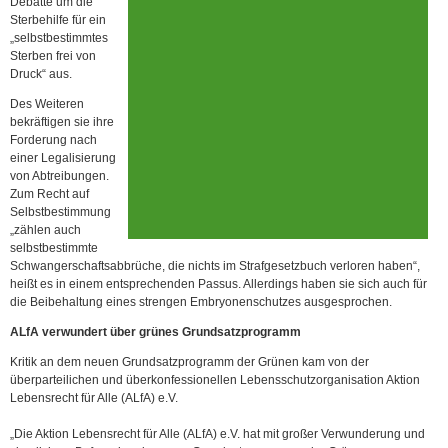
Debatte um die
Sterbehilfe für ein
„selbstbestimmtes
Sterben frei von
Druck“ aus.
Des Weiteren
bekräftigen sie ihre
Forderung nach
einer Legalisierung
von Abtreibungen.
Zum Recht auf
Selbstbestimmung
„zählen auch
selbstbestimmte
Schwangerschaftsabbrüche, die nichts im Strafgesetzbuch verloren haben“,
heißt es in einem entsprechenden Passus. Allerdings haben sie sich auch für
die Beibehaltung eines strengen Embryonenschutzes ausgesprochen.
ALfA verwundert über grünes Grundsatzprogramm
Kritik an dem neuen Grundsatzprogramm der Grünen kam von der
überparteilichen und überkonfessionellen Lebensschutzorganisation Aktion
Lebensrecht für Alle (ALfA) e.V.
„Die Aktion Lebensrecht für Alle (ALfA) e.V. hat mit großer Verwunderung und