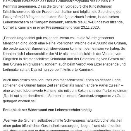
ziemlichem Befremden das neue Grundsatzprogramm der Grünen zur
Kenntnis genommen. Dass die Grünen vorgeburtliche Kindstötungen
fälschlicherweise für ein Frauenrecht halten und folglich die Streichung der
Paragrafen 218 folgende aus dem Strafgesetzbuch fordern, ist deutschen
Lebensrechtlern seit langem bekannt“, erklärte die ALfA-Bundesvorsitzende,
Cornelia Kaminski in einer Pressemitteilung vom 23.11.2020.
„Dessen ungeachtet gab es jedoch, wenn es um die Würde geborener
Menschen ging, doch eine Reihe Positionen, welche die ALfA und die Grünen,
die beide aus der Bürgerrechtsbewegung kommen, gemeinsam vertraten. So
konnten sich Lebensrechtler der ALfA nicht nur hinsichtlich der Verbote von
Eingriffen in die menschliche Keimbahn und der Patentierung von Genen mit
den Grünen einig wissen, sondern auch beim Verbot von Eizellenspende und
Leihmutterschaft. Das ist nun vorbei.“, kritisierte Kaminski.
Auch hinsichtlich des Schutzes von menschlichem Leben an dessen Ende
schienen die Grünen lange Zeit sensibler als manch andere Partei zu sein –
eine weitere lobenswerte Haltung, die mit dem Bekenntnis der Partei zu einem
,Recht auf selbstbestimmtes Sterben‘ im neuen Grundsatzprogramm zu Grabe
getragen worden sei.
Entschiedener Widerstand von Lebensrechtlern nötig
„Wer wie die Grünen ,selbstbestimmte Schwangerschaftsabbrüche‘ als ,Teil
einer guten öffentlichen Gesundheitsversorgung‘ begreift und sicherstellen