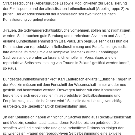
Strafgesetzbuches (Arbeitsgruppe 1) sowie Möglichkeiten zur Legalisierung
der Eizellspende und der altruistischen Leihmutterschaft (Arbeitsgruppe 2) zu
prüfen. Der Abschlussbericht der Kommission soll zwölf Monate nach
Konstituierung vorgelegt werden.
„Frauen, die Schwangerschaftsabbrüche vornehmen, sollen nicht stigmatisiert
werden. Sie brauchen gute Beratung und erreichbare Ärztinnen und Ärzte“,
erklärte Bundesfamilienministerin Lisa Paus. „Ich begrüße sehr, dass nun die
Kommission zur reproduktiven Selbstbestimmung und Fortpflanzungsmedizin
ihre Arbeit aufnimmt, um diese komplexe Thematik durch unabhängige
Sachverständige prüfen zu lassen. Ich erhoffe mir Vorschläge, wie die
reproduktive Selbstbestimmung von Frauen in Zukunft gestärkt werden kann“,
so Paus.
Bundesgesundheitsminister Prof. Karl Lauterbach erklärte: „Ethische Fragen in
der Medizin müssen mit dem Fortschritt der Wissenschaft immer wieder neu
gestellt und beantwortet werden. Deswegen haben wir eine Kommission
berufen, die sich ergebnisoffen mit reproduktiver Selbstbestimmung und
Fortpflanzungsmedizin befassen wird.“ Sie solle dazu Lösungsvorschläge
erarbeiten, die „gesellschaftlich konsensfähig“ sind.
„In der Kommission haben wir nicht nur Sachverstand aus Rechtswissenschaft
und Medizin, sondern auch aus anderen Fachbereichen gebündelt. So
schaffen wir für die politische und gesellschaftliche Diskussion einiger der
schwierigsten Fragen der reproduktiven Selbstbestimmung eine aktuelle