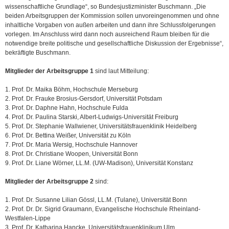
wissenschaftliche Grundlage“, so Bundesjustizminister Buschmann. „Die
beiden Arbeitsgruppen der Kommission sollen unvoreingenommen und ohne
inhaltliche Vorgaben von außen arbeiten und dann ihre Schlussfolgerungen
vorlegen. Im Anschluss wird dann noch ausreichend Raum bleiben für die
notwendige breite politische und gesellschaftliche Diskussion der Ergebnisse“,
bekräftigte Buschmann.
Mitglieder der Arbeitsgruppe 1
sind laut Mitteilung:
1. Prof. Dr. Maika Böhm, Hochschule Merseburg
2. Prof. Dr. Frauke Brosius-Gersdorf, Universität Potsdam
3. Prof. Dr. Daphne Hahn, Hochschule Fulda
4. Prof. Dr. Paulina Starski, Albert-Ludwigs-Universität Freiburg
5. Prof. Dr. Stephanie Wallwiener, Universitätsfrauenklinik Heidelberg
6. Prof. Dr. Bettina Weißer, Universität zu Köln
7. Prof. Dr. Maria Wersig, Hochschule Hannover
8. Prof. Dr. Christiane Woopen, Universität Bonn
9. Prof. Dr. Liane Wörner, LL.M. (UW-Madison), Universität Konstanz
Mitglieder der Arbeitsgruppe 2
sind:
1. Prof. Dr. Susanne Lilian Gössl, LL.M. (Tulane), Universität Bonn
2. Prof. Dr. Dr. Sigrid Graumann, Evangelische Hochschule Rheinland-
Westfalen-Lippe
3. Prof. Dr. Katharina Hancke, Universitätsfrauenklinikum Ulm