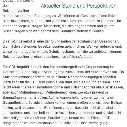
Deutschland kommt
der
Suizidprävention
eine entscheidende Bedeutung zu. Wir können als Gesellschaft den Suizid
nicht akzeptieren, sondern sind verpflichtet, uns umeinander zu kümmern, für
einander Sorge zu tragen. Menschen, die sich angenommen und geliebt
wissen, tragen sich weniger mit dem Gedanken sterben zu wollen.
Das Tötungsverbot ist eine der Grundsäulen der solidarischen Gesellschaft,
die mit den bisherigen Gesetzentwürfen gefährlich ins Wanken gebracht wird.
Umso mehr brauchen wir alle Schutzmechanismen, die wir aufbieten können.
Suizidprävention ist eine gesamtgesellschaftliche Aufgabe.
Die CDL begrüßt deshalb den fraktionsübergreifende Gruppenantrag im
Deutschen Bundestag zur Stärkung und zum Ausbau der Suizidprävention. Ein
Suizidpräventionsgesetz muss belastbare Rahmenbedingungen schaffen.
Dazu zählt für die CDL zum Beispiel ein rund um die Uhr und an allen Tagen
leicht erreichbares Kriseninterventions- und Hilfsangebot für alle Altersklassen,
aber auch Maßnahmen zur Methodenrestriktion, wie etwa präventive
Baumaßnahmen an Brücken. Aufmerksamkeitskampagnen zur mentalen
Gesundheit und Suizidwünschen können einen großen und wichtigen Beitrag
leisten, weil sie zum einen Betroffenen zeigen, dass sie nicht allein sind und
zum anderen uns allen helfen, erste Anzeichen zu erkennen und so vielleicht
rechtzeitig helfen zu können. Parallel dazu bedarf es aus Sicht der CDL
dringend des weiteren Ausbaus der Palliativ- und Hospizversorgung.