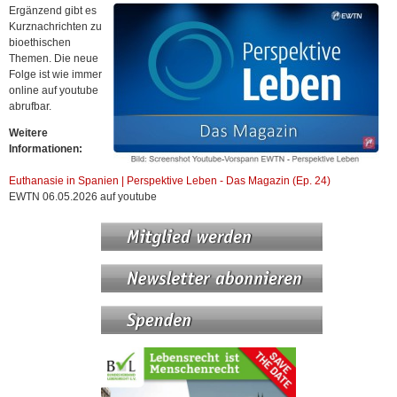
Ergänzend gibt es
Kurznachrichten zu
bioethischen
Themen. Die neue
Folge ist wie immer
online auf youtube
abrufbar.
Weitere
Informationen:
Euthanasie in Spanien | Perspektive Leben - Das Magazin (Ep. 24)
EWTN 06.05.2026 auf youtube