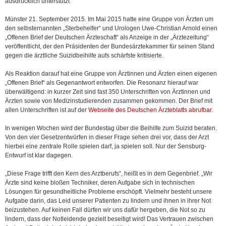
ausdrücklich unterstützt
Münster 21. September 2015. Im Mai 2015 hatte eine Gruppe von Ärzten um
den selbsternannten „Sterbehelfer“ und Urologen Uwe-Christian Arnold einen
„Offenen Brief der Deutschen Ärzteschaft“ als Anzeige in der „Ärztezeitung“
veröffentlicht, der den Präsidenten der Bundesärztekammer für seinen Stand
gegen die ärztliche Suizidbeihilfe aufs schärfste kritisierte.
Als Reaktion darauf hat eine Gruppe von Ärztinnen und Ärzten einen eigenen
„Offenen Brief“ als Gegenantwort entworfen. Die Resonanz hierauf war
überwältigend: in kurzer Zeit sind fast 350 Unterschriften von Ärztinnen und
Ärzten sowie von Medizinstudierenden zusammen gekommen. Der Brief mit
allen Unterschriften ist auf der
Webseite des Deutschen Ärzteblatts abrufbar
.
In wenigen Wochen wird der Bundestag über die Beihilfe zum Suizid beraten.
Von den vier Gesetzentwürfen in dieser Frage sehen drei vor, dass der Arzt
hierbei eine zentrale Rolle spielen darf, ja spielen soll. Nur der Sensburg-
Entwurf ist klar dagegen.
„Diese Frage trifft den Kern des Arztberufs“, heißt es in dem Gegenbrief. „Wir
Ärzte sind keine bloßen Techniker, deren Aufgabe sich in technischen
Lösungen für gesundheitliche Probleme erschöpft. Vielmehr besteht unsere
Aufgabe darin, das Leid unserer Patienten zu lindern und ihnen in ihrer Not
beizustehen. Auf keinen Fall dürfen wir uns dafür hergeben, die Not so zu
lindern, dass der Notleidende gezielt beseitigt wird! Das Vertrauen zwischen