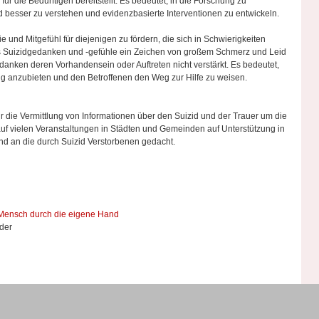
ür die Bedürftigen bereitstellt. Es bedeutet, in die Forschung zu
id besser zu verstehen und evidenzbasierte Interventionen zu entwickeln.
 und Mitgefühl für diejenigen zu fördern, die sich in Schwierigkeiten
ss Suizidgedanken und -gefühle ein Zeichen von großem Schmerz und Leid
anken deren Vorhandensein oder Auftreten nicht verstärkt. Es bedeutet,
ng anzubieten und den Betroffenen den Weg zur Hilfe zu weisen.
ür die Vermittlung von Informationen über den Suizid und der Trauer um die
uf vielen Veranstaltungen in Städten und Gemeinden auf Unterstützung in
d an die durch Suizid Verstorbenen gedacht.
n Mensch durch die eigene Hand
der