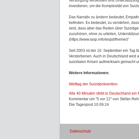
Versorgung verbessert und Unterstützung f
investieren, um die Komplexität von Suiz
Das Narrativ zu ändern bedeutet, Empathie
befinden. Es bedeutet, zu verstehen, da
sind, dass aber das Reden über Suizidged
zuzuhören, ohne zu urteilen, Unterstützu
(https://www.iasp.info/wspd/theme/)“
Seit 2003 ist der 10. September ein Tag f
Verstorbenen. Auch in Deutschland wird a
suizidalen Krisen aufmerksam gemacht un
Weitere Informationen:
Welttag der Suizidprävention
Alle 40 Minuten stirbt in Deutschland ei
Kommentar um "5 vor 12" von Stefan Reh
Die Tagespost 10.09.24
Datenschutz