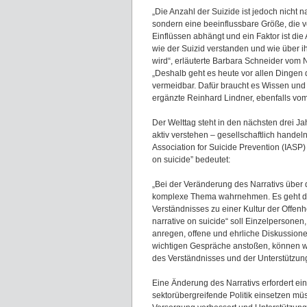
„Die Anzahl der Suizide ist jedoch nicht 
sondern eine beeinflussbare Größe, die v
Einflüssen abhängt und ein Faktor ist die
wie der Suizid verstanden und wie über 
wird“, erläuterte Barbara Schneider vom
„Deshalb geht es heute vor allen Dingen da
vermeidbar. Dafür braucht es Wissen und 
ergänzte Reinhard Lindner, ebenfalls vo
Der Welttag steht in den nächsten drei Ja
aktiv verstehen – gesellschaftlich handeln
Association for Suicide Prevention (IASP)
on suicide” bedeutet:
„Bei der Veränderung des Narrativs über 
komplexe Thema wahrnehmen. Es geht da
Verständnisses zu einer Kultur der Offen
narrative on suicide“ soll Einzelpersone
anregen, offene und ehrliche Diskussione
wichtigen Gespräche anstoßen, können wi
des Verständnisses und der Unterstützung
Eine Änderung des Narrativs erfordert ei
sektorübergreifende Politik einsetzen m