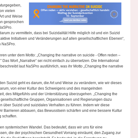
naturgegeben,
on vielen
 Art und Weise
ihn gesprochen
 NaSPro.
rum zu vermitteln, dass bei Suizidalität Hilfe möglich ist und ein Suizid
aktive Initiativen und Veränderungen auf allen gesellschaftlichen Ebenen“,
m NaSPro.
hren unter dem Motto: „Changing the narrative on suicide - Offen reden –
” Das Wort „Narrative“ sei nicht einfach zu übersetzen. Die International
 beschreibt laut NaSPro ausführlich, was ihr Motto „Changing the narrative
den Suizid geht es darum, die Art und Weise zu verändern, wie wir dieses
rum, von einer Kultur des Schweigens und des mangelnden
heit, des Mitgefühls und der Unterstützung überzugehen. „Changing the
n, gesellschaftliche Gruppen, Organisationen und Regierungen dazu
n über Suizid und suizidales Verhalten zu führen. Indem wir diese
r Barrieren abbauen, das Bewusstsein schärfen und eine bessere Kultur
 schaffen.
nen systemischen Wandel. Das bedeutet, dass wir uns für eine
üssen, die der psychischen Gesundheit Vorrang einräumt, den Zugang zur