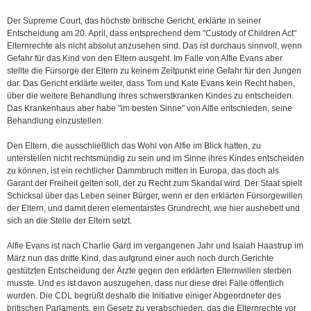
Der Supreme Court, das höchste britische Gericht, erklärte in seiner
Entscheidung am 20. April, dass entsprechend dem "Custody of Children Act"
Elternrechte als nicht absolut anzusehen sind. Das ist durchaus sinnvoll, wenn
Gefahr für das Kind von den Eltern ausgeht. Im Falle von Alfie Evans aber
stellte die Fürsorge der Eltern zu keinem Zeitpunkt eine Gefahr für den Jungen
dar. Das Gericht erklärte weiter, dass Tom und Kate Evans kein Recht haben,
über die weitere Behandlung ihres schwerstkranken Kindes zu entscheiden.
Das Krankenhaus aber habe "im besten Sinne" von Alfie entschieden, seine
Behandlung einzustellen.
Den Eltern, die ausschließlich das Wohl von Alfie im Blick hatten, zu
unterstellen nicht rechtsmündig zu sein und im Sinne ihres Kindes entscheiden
zu können, ist ein rechtlicher Dammbruch mitten in Europa, das doch als
Garant der Freiheit gelten soll, der zu Recht zum Skandal wird. Der Staat spielt
Schicksal über das Leben seiner Bürger, wenn er den erklärten Fürsorgewillen
der Eltern, und damit deren elementarstes Grundrecht, wie hier aushebelt und
sich an die Stelle der Eltern setzt.
Alfie Evans ist nach Charlie Gard im vergangenen Jahr und Isaiah Haastrup im
März nun das dritte Kind, das aufgrund einer auch noch durch Gerichte
gestützten Entscheidung der Ärzte gegen den erklärten Elternwillen sterben
musste. Und es ist davon auszugehen, dass nur diese drei Fälle öffentlich
wurden. Die CDL begrüßt deshalb die Initiative einiger Abgeordneter des
britischen Parlaments, ein Gesetz zu verabschieden, das die Elternrechte vor