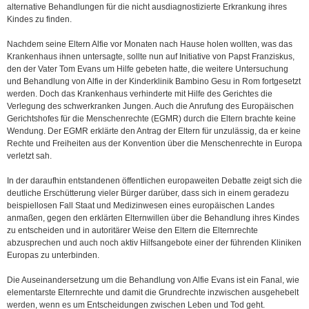
alternative Behandlungen für die nicht ausdiagnostizierte Erkrankung ihres
Kindes zu finden.
Nachdem seine Eltern Alfie vor Monaten nach Hause holen wollten, was das
Krankenhaus ihnen untersagte, sollte nun auf Initiative von Papst Franziskus,
den der Vater Tom Evans um Hilfe gebeten hatte, die weitere Untersuchung
und Behandlung von Alfie in der Kinderklinik Bambino Gesu in Rom fortgesetzt
werden. Doch das Krankenhaus verhinderte mit Hilfe des Gerichtes die
Verlegung des schwerkranken Jungen. Auch die Anrufung des Europäischen
Gerichtshofes für die Menschenrechte (EGMR) durch die Eltern brachte keine
Wendung. Der EGMR erklärte den Antrag der Eltern für unzulässig, da er keine
Rechte und Freiheiten aus der Konvention über die Menschenrechte in Europa
verletzt sah.
In der daraufhin entstandenen öffentlichen europaweiten Debatte zeigt sich die
deutliche Erschütterung vieler Bürger darüber, dass sich in einem geradezu
beispiellosen Fall Staat und Medizinwesen eines europäischen Landes
anmaßen, gegen den erklärten Elternwillen über die Behandlung ihres Kindes
zu entscheiden und in autoritärer Weise den Eltern die Elternrechte
abzusprechen und auch noch aktiv Hilfsangebote einer der führenden Kliniken
Europas zu unterbinden.
Die Auseinandersetzung um die Behandlung von Alfie Evans ist ein Fanal, wie
elementarste Elternrechte und damit die Grundrechte inzwischen ausgehebelt
werden, wenn es um Entscheidungen zwischen Leben und Tod geht.