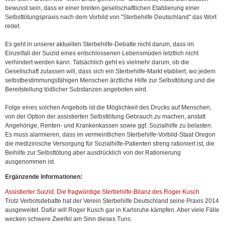
bewusst sein, dass er einer breiten gesellschaftlichen Etablierung einer
Selbsttötungspraxis nach dem Vorbild von "Sterbehilfe Deutschland" das Wort
redet.
Es geht in unserer aktuellen Sterbehilfe-Debatte nicht darum, dass im
Einzelfall der Suizid eines entschlossenen Lebensmüden letztlich nicht
verhindert werden kann. Tatsächlich geht es vielmehr darum, ob die
Gesellschaft zulassen will, dass sich ein Sterbehilfe-Markt etabliert, wo jedem
selbstbestimmungsfähigen Menschen ärztliche Hilfe zur Selbsttötung und die
Bereitstellung tödlicher Substanzen angeboten wird.
Folge eines solchen Angebots ist die Möglichkeit des Drucks auf Menschen,
von der Option der assistierten Selbsttötung Gebrauch zu machen, anstatt
Angehörige, Renten- und Krankenkassen sowie ggf. Sozialhilfe zu belasten.
Es muss alarmieren, dass im vermeintlichen Sterbehilfe-Vorbild-Staat Oregon
die medizinische Versorgung für Sozialhilfe-Patienten streng rationiert ist, die
Beihilfe zur Selbsttötung aber ausdrücklich von der Rationierung
ausgenommen ist.
Ergänzende Informationen:
Assistierter Suizid: Die fragwürdige Sterbehilfe-Bilanz des Roger Kusch
Trotz Verbotsdebatte hat der Verein Sterbehilfe Deutschland seine Praxis 2014
ausgeweitet. Dafür will Roger Kusch gar in Karlsruhe kämpfen. Aber viele Fälle
wecken schwere Zweifel am Sinn dieses Tuns.