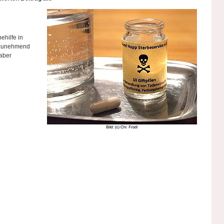
hilfe in
d zunehmend
 aber