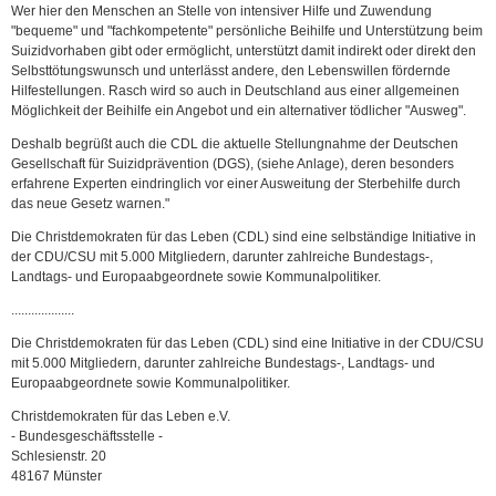
Wer hier den Menschen an Stelle von intensiver Hilfe und Zuwendung
"bequeme" und "fachkompetente" persönliche Beihilfe und Unterstützung beim
Suizidvorhaben gibt oder ermöglicht, unterstützt damit indirekt oder direkt den
Selbsttötungswunsch und unterlässt andere, den Lebenswillen fördernde
Hilfestellungen. Rasch wird so auch in Deutschland aus einer allgemeinen
Möglichkeit der Beihilfe ein Angebot und ein alternativer tödlicher "Ausweg".
Deshalb begrüßt auch die CDL die aktuelle Stellungnahme der Deutschen
Gesellschaft für Suizidprävention (DGS), (siehe Anlage), deren besonders
erfahrene Experten eindringlich vor einer Ausweitung der Sterbehilfe durch
das neue Gesetz warnen."
Die Christdemokraten für das Leben (CDL) sind eine selbständige Initiative in
der CDU/CSU mit 5.000 Mitgliedern, darunter zahlreiche Bundestags-,
Landtags- und Europaabgeordnete sowie Kommunalpolitiker.
...................
Die Christdemokraten für das Leben (CDL) sind eine Initiative in der CDU/CSU
mit 5.000 Mitgliedern, darunter zahlreiche Bundestags-, Landtags- und
Europaabgeordnete sowie Kommunalpolitiker.
Christdemokraten für das Leben e.V.
- Bundesgeschäftsstelle -
Schlesienstr. 20
48167 Münster