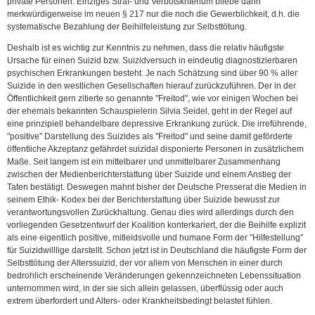
private Personen. Einziges Straf- und Verbotskriterium bliebe dann
merkwürdigerweise im neuen § 217 nur die noch die Gewerblichkeit, d.h. die
systematische Bezahlung der Beihilfeleistung zur Selbsttötung.
Deshalb ist es wichtig zur Kenntnis zu nehmen, dass die relativ häufigste
Ursache für einen Suizid bzw. Suizidversuch in eindeutig diagnostizierbaren
psychischen Erkrankungen besteht. Je nach Schätzung sind über 90 % aller
Suizide in den westlichen Gesellschaften hierauf zurückzuführen. Der in der
Öffentlichkeit gern zitierte so genannte "Freitod", wie vor einigen Wochen bei
der ehemals bekannten Schauspielerin Silvia Seidel, geht in der Regel auf
eine prinzipiell behandelbare depressive Erkrankung zurück. Die irreführende,
"positive" Darstellung des Suizides als "Freitod" und seine damit geförderte
öffentliche Akzeptanz gefährdet suizidal disponierte Personen in zusätzlichem
Maße. Seit langem ist ein mittelbarer und unmittelbarer Zusammenhang
zwischen der Medienberichterstattung über Suizide und einem Anstieg der
Taten bestätigt. Deswegen mahnt bisher der Deutsche Presserat die Medien in
seinem Ethik- Kodex bei der Berichterstattung über Suizide bewusst zur
verantwortungsvollen Zurückhaltung. Genau dies wird allerdings durch den
vorliegenden Gesetzentwurf der Koalition konterkariert, der die Beihilfe explizit
als eine eigentlich positive, mitleidsvolle und humane Form der "Hilfestellung"
für Suizidwilllige darstellt. Schon jetzt ist in Deutschland die häufigste Form der
Selbsttötung der Alterssuizid, der vor allem von Menschen in einer durch
bedrohlich erscheinende Veränderungen gekennzeichneten Lebenssituation
unternommen wird, in der sie sich allein gelassen, überflüssig oder auch
extrem überfordert und Alters- oder Krankheitsbedingt belastet fühlen.