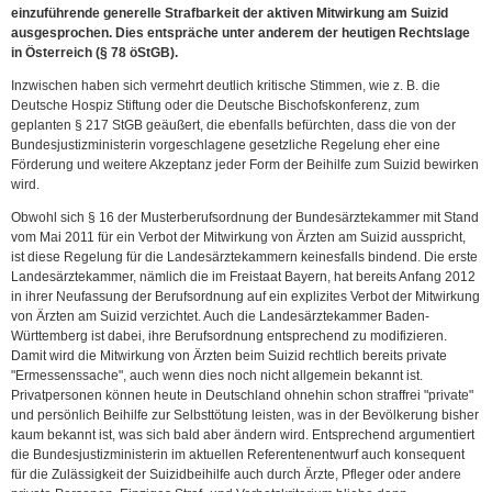
einzuführende generelle Strafbarkeit der aktiven Mitwirkung am Suizid
ausgesprochen. Dies entspräche unter anderem der heutigen Rechtslage
in Österreich (§ 78 öStGB).
Inzwischen haben sich vermehrt deutlich kritische Stimmen, wie z. B. die
Deutsche Hospiz Stiftung oder die Deutsche Bischofskonferenz, zum
geplanten § 217 StGB geäußert, die ebenfalls befürchten, dass die von der
Bundesjustizministerin vorgeschlagene gesetzliche Regelung eher eine
Förderung und weitere Akzeptanz jeder Form der Beihilfe zum Suizid bewirken
wird.
Obwohl sich § 16 der Musterberufsordnung der Bundesärztekammer mit Stand
vom Mai 2011 für ein Verbot der Mitwirkung von Ärzten am Suizid ausspricht,
ist diese Regelung für die Landesärztekammern keinesfalls bindend. Die erste
Landesärztekammer, nämlich die im Freistaat Bayern, hat bereits Anfang 2012
in ihrer Neufassung der Berufsordnung auf ein explizites Verbot der Mitwirkung
von Ärzten am Suizid verzichtet. Auch die Landesärztekammer Baden-
Württemberg ist dabei, ihre Berufsordnung entsprechend zu modifizieren.
Damit wird die Mitwirkung von Ärzten beim Suizid rechtlich bereits private
"Ermessenssache", auch wenn dies noch nicht allgemein bekannt ist.
Privatpersonen können heute in Deutschland ohnehin schon straffrei "private"
und persönlich Beihilfe zur Selbsttötung leisten, was in der Bevölkerung bisher
kaum bekannt ist, was sich bald aber ändern wird. Entsprechend argumentiert
die Bundesjustizministerin im aktuellen Referentenentwurf auch konsequent
für die Zulässigkeit der Suizidbeihilfe auch durch Ärzte, Pfleger oder andere