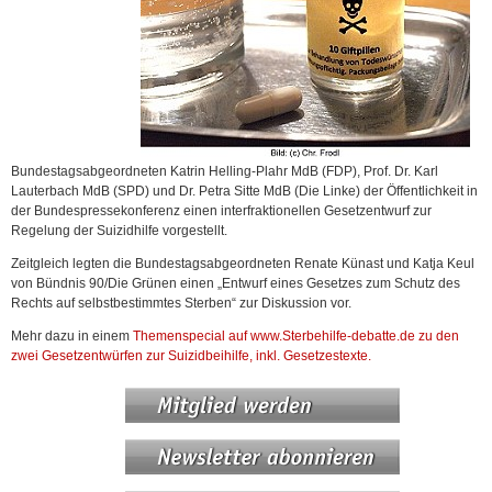
Bundestagsabgeordneten Katrin Helling-Plahr MdB (FDP), Prof. Dr. Karl
Lauterbach MdB (SPD) und Dr. Petra Sitte MdB (Die Linke) der Öffentlichkeit in
der Bundespressekonferenz einen interfraktionellen Gesetzentwurf zur
Regelung der Suizidhilfe vorgestellt.
Zeitgleich legten die Bundestagsabgeordneten Renate Künast und Katja Keul
von Bündnis 90/Die Grünen einen „Entwurf eines Gesetzes zum Schutz des
Rechts auf selbstbestimmtes Sterben“ zur Diskussion vor.
Mehr dazu in einem
Themenspecial auf www.Sterbehilfe-debatte.de zu den
zwei Gesetzentwürfen zur Suizidbeihilfe, inkl. Gesetzestexte.