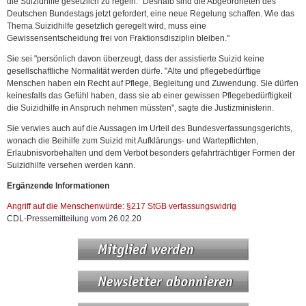
die Suizidhilfe gesetzlich zu regeln. "Deshalb sind die Abgeordneten des
Deutschen Bundestags jetzt gefordert, eine neue Regelung schaffen. Wie das
Thema Suizidhilfe gesetzlich geregelt wird, muss eine
Gewissensentscheidung frei von Fraktionsdisziplin bleiben."
Sie sei "persönlich davon überzeugt, dass der assistierte Suizid keine
gesellschaftliche Normalität werden dürfe. "Alte und pflegebedürftige
Menschen haben ein Recht auf Pflege, Begleitung und Zuwendung. Sie dürfen
keinesfalls das Gefühl haben, dass sie ab einer gewissen Pflegebedürftigkeit
die Suizidhilfe in Anspruch nehmen müssten", sagte die Justizministerin.
Sie verwies auch auf die Aussagen im Urteil des Bundesverfassungsgerichts,
wonach die Beihilfe zum Suizid mit Aufklärungs- und Wartepflichten,
Erlaubnisvorbehalten und dem Verbot besonders gefahrträchtiger Formen der
Suizidhilfe versehen werden kann.
Ergänzende Informationen
Angriff auf die Menschenwürde: §217 StGB verfassungswidrig
CDL-Pressemitteilung vom 26.02.20