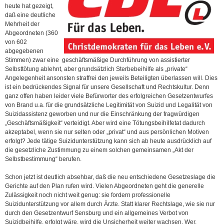
heute hat gezeigt,
daß eine deutliche
Mehrheit der
Abgeordneten (360
von 602
abgegebenen
Stimmen) zwar eine geschäftsmäßige Durchführung von assistierter
Selbsttötung ablehnt, aber grundsätzlich Sterbebeihilfe als „private“
Angelegenheit ansonsten straffrei den jeweils Beteiligten überlassen will. Dies
ist ein bedrückendes Signal für unsere Gesellschaft und Rechtskultur. Denn
ganz offen haben leider viele Befürworter des erfolgreichen Gesetzentwurfes
von Brand u.a. für die grundsätzliche Legitimität von Suizid und Legalität von
Suizidassistenz geworben und nur die Einschränkung der fragwürdigen
„Geschäftsmäßigkeit“ verteidigt. Aber wird eine Tötungsbeihilfetat dadurch
akzeptabel, wenn sie nur selten oder „privat“ und aus persönlichen Motiven
erfolgt? Jede tätige Suizidunterstützung kann sich ab heute ausdrücklich auf
die gesetzliche Zustimmung zu einem solchen gemeinsamen „Akt der
Selbstbestimmung“ berufen.
Schon jetzt ist deutlich absehbar, daß die neu entschiedene Gesetzeslage die
Gerichte auf den Plan rufen wird. Vielen Abgeordneten geht die generelle
Zulässigkeit noch nicht weit genug: sie fordern professionelle
Suizidunterstützung vor allem durch Ärzte. Statt klarer Rechtslage, wie sie nur
durch den Gesetzentwurf Sensburg und ein allgemeines Verbot von
Suizidbeihilfe, erfolgt wäre, wird die Unsicherheit weiter wachsen. Wer,