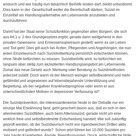
wodurch und wie häufig nun tatsächlich Beihilfe leisten darf, bleibt unbestimmt.
Dies kann in der Gesellschaft weiter die Bereitschaft stärken, Suizid im
Einzelfall als Handlungsalternative am Lebensende anzubieten und
durchzuführen.
Damit hat der Staat seine Schutzfunktion gegenüber allen Bürgern, die sich
aus Art.1 u. 2 des Grundgesetzes ergibt, gerade dann weitgehend in den
privaten Gewissens- und Ermessensspielraum gestellt, wenn es um Leben
und Tod geht. Dies gilt auch bei Ärzten, Pflegenden und Angehörigen, die nun
jeden Einzelwunsch nach Suizidmitwirkung persönlich entscheiden können,
ohne Strafe befürchten zu müssen. Suizidbeihilfe wird, so befürchten wir,
langsam aber stetig zum akzeptierten Handlungsangebot am Lebensende.
Zumal das neue Gesetz auch Werbung oder Beratung zu Suizidmethoden
jederzeit zuläßt. Doch wann ist der Mensch weniger selbstbestimmt und mehr
gefährdet und angewiesen auf lebensbejahende Unterstützung und
Begleitung, als bei negativer Krankheitsprognose oder wenn er aus
unterschiedlichsten Motiven in depressiver Verfassung ist?
Die Suizidprävention, die interessanterweise heute in der Debatte nur ein
einzige Mal Erwähnung fand, geht gesichert davon aus, daß es sich in den
allermeisten Suizidfällen, auch beim Altersssuizid, gerade nicht um eine
wirklich freie und selbstbestimmte Entscheidung handelt. Wie soll zukünftig
geprüft werden, ob der Suizidwunsch nicht von irgendwelchen Dritten aktiv
motiviert und gefördert wurde? Schon jetzt führen bei 10.000 Suiziden pro
Jahr häufig Krankheiten, Ängste, Beeinflussungen, Druck, wirtschaftliche Nöte