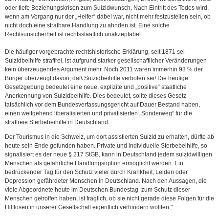
oder tiefe Beziehungskrisen zum Suizidwunsch. Nach Eintritt des Todes wird,
wenn am Vorgang nur der „Helfer“ dabei war, nicht mehr festzustellen sein, ob
nicht doch eine strafbare Handlung zu ahnden ist. Eine solche
Rechtsunsicherheit ist rechtsstaatlich unakzeptabel.
Die häufiger vorgebrachte rechtshistorische Erklärung, seit 1871 sei
Suizidbeihilfe straffrei, ist aufgrund starker gesellschaftlicher Veränderungen
kein überzeugendes Argument mehr. Noch 2011 waren immerhin 93 % der
Bürger überzeugt davon, daß Suizidbeihilfe verboten sei! Die heutige
Gesetzgebung bedeutet eine neue, explizite und „positive“ staatliche
Anerkennung von Suizidbeihilfe. Dies bedeutet, sollte dieses Gesetz
tatsächlich vor dem Bundesverfassungsgericht auf Dauer Bestand haben,
einen weitgehend liberalisierten und privatisierten „Sonderweg“ für die
straffreie Sterbebeihilfe in Deutschland.
Der Tourismus in die Schweiz, um dort assistierten Suizid zu erhalten, dürfte ab
heute sein Ende gefunden haben. Private und individuelle Sterbebeihilfe, so
signalisiert es der neue § 217 StGB, kann in Deutschland jedem suizidwilligen
Menschen als gefährliche Handlungsoption ermöglicht werden. Ein
bedrückender Tag für den Schutz vieler durch Krankheit, Leiden oder
Depression gefährdeter Menschen in Deutschland. Nach den Aussagen, die
viele Abgeordnete heute im Deutschen Bundestag zum Schutz dieser
Menschen getroffen haben, ist fraglich, ob sie nicht gerade diese Folgen für die
Hilflosen in unserer Gesellschaft eigentlich verhindern wollten."