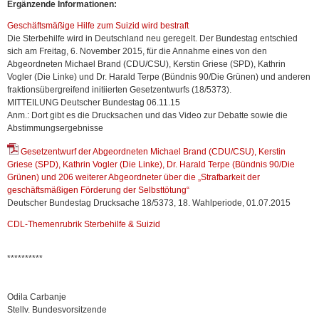
Ergänzende Informationen:
Geschäftsmäßige Hilfe zum Suizid wird bestraft
Die Sterbehilfe wird in Deutschland neu geregelt. Der Bundestag entschied
sich am Freitag, 6. November 2015, für die Annahme eines von den
Abgeordneten Michael Brand (CDU/CSU), Kerstin Griese (SPD), Kathrin
Vogler (Die Linke) und Dr. Harald Terpe (Bündnis 90/Die Grünen) und anderen
fraktionsübergreifend initiierten Gesetzentwurfs (18/5373).
MITTEILUNG Deutscher Bundestag 06.11.15
Anm.: Dort gibt es die Drucksachen und das Video zur Debatte sowie die
Abstimmungsergebnisse
Gesetzentwurf der Abgeordneten Michael Brand (CDU/CSU), Kerstin
Griese (SPD), Kathrin Vogler (Die Linke), Dr. Harald Terpe (Bündnis 90/Die
Grünen) und 206 weiterer Abgeordneter über die „Strafbarkeit der
geschäftsmäßigen Förderung der Selbsttötung“
Deutscher Bundestag Drucksache 18/5373, 18. Wahlperiode, 01.07.2015
CDL-Themenrubrik Sterbehilfe & Suizid
**********
Odila Carbanje
Stellv. Bundesvorsitzende