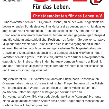
neu gewählten
Bundesvorsitzenden der CDU, Armin Laschet, zu seiner Wahl. Angesichts der
bevorstehenden Bundestagswahl im Herbst sei es besonders wichtig, dass es
dem neuen Vorsitzenden gelingt, die unterschiedlichen Strömungen in der
Union wieder kooperativ zusammenzuführen und den gegenseitigen Respekt
und die Achtung unterschiedlicher Positionen zu fördern. Gerade konservative
Mitglieder und Wähler der Union fühlten sich in der Vergangenheit in ihrer
eigenen Partei thematisch immer weniger vertreten. Wichtige Aufgaben wie
Umwelt und Klimaschutz, die auch in der Landespolitik in NRW beim neuen
Vorsitzenden eine große Rolle spielen, dürfen nicht darüber hinwegtäuschen,
dass die Union insbesondere in den herausfordernden Fragen der Bioethik
und des Lebensschutzes ihren Mitgliedern und Wählern eine entschlossene
und klare Positionierung schuldet.
Zugleich warnt die CDL Vorsitzende, dass die Suche nach Konsens auch
Grenzen haben müsste. Konsens in ethischen Fragen bedeute oft die Abkehr
von grundsätzlichen Werten. Als ein Beispiel nannte Mechthild Löhr die
politischen Entscheidungen der Vergangenheit rund um den
Schwangerschaftskonflikt. Hier bedeutet der politische "Konsens" bis heute
einen völlig unzureichenden Schutz des Lebens ungeborener Menschen und
weiterhin hohe Abtreibungszahlen.