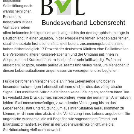
begleiteten
Selbsttötung noch
wahrscheinlicher.
Besonders
bedenklich ist das
Vorhaben neben
allen bekannten Kritikpunkten auch angesichts der demographischen Lage in
Deutschland: In einer Situation, in der Pflegekräfte fehlen, Pflegeplätze fehlen,
staatliche soziale Institutionen finanziell bereits zusammengebrochen sind,
haben bisher lediglich 17 Prozent der deutschen Kliniken eine Palliativstation.
Die Versorgung älterer Kassen-Patienten und der Umgang mit ihnen in
Arztpraxen und Krankenhäusern ist ebenfalls sehr kritikwürdig. Es fehlen
außerdem Hospize, mobile palliative Teams und vieles mehr, um Menschen in
diesen Lebenssituationen angemessen zu versorgen und zu begleiten.
Für die betroffenen Menschen, die an ihrem Lebensende und/oder in
besonders schwierigen Lebenssituationen sind, ist dies das völlig falsche
Signal. Der assistierte Suizid bietet ihnen keine Lösung an, sondern ihren Tod.
Es verstärkt den Druck auf sie, insbesondere, wenn die genannten Alternativen
fehlen. Statt menschenwürdiger, zuwendender Versorgung bis an das
Lebensende, statt Unterstützung, um aus ihrer Situation herauskommen zu
können, wird ihnen eine absichtliche Verkürzung ihres Lebens angeboten. Die
angebliche Autonomie, die mit Begriffen wie sogenanntem Freitod und
Bilanzsuizid hantiert, existiert in der Lebenswirklichkeit nicht, wie die
Suizidforschung vielfach nachweist.