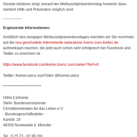
Gerade letzteres zeigt, worauf der Weltsuizidpräventionstag hinweist: dass
nämlich Hilfe und Prävention möglich sind.
---------------
Ergänzende Informationen:
Anläßlich des morgigen Weltsuizidpräventionstages möchten wir Sie nochmals
auf die
neu geschaltete Internetseite www.keine-lizenz-zum-toeten.de
aufmerksam machen, die jetzt auch schon sehr erfolgreich bei Facebook und
Twitter zu erreichen ist.
https://www.facebook.com/keine.lizenz.zum.toeten?fref=nf
Twitter: KeineLizenz zumTöten @KeineLizenz
*************************
Odila Carbanje
Stellv. Bundesvorsitzende
Christdemokraten für das Leben e.V.
- Bundesgeschäftsstelle -
Kantstr. 18
48356 Nordwalde b. Münster
Tel.: 0 25 73 - 97 99 391