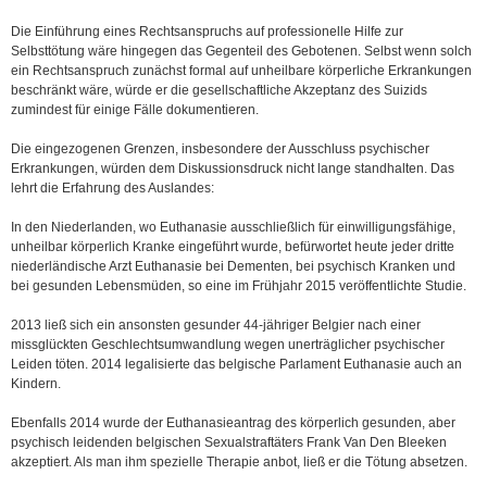
Die Einführung eines Rechtsanspruchs auf professionelle Hilfe zur
Selbsttötung wäre hingegen das Gegenteil des Gebotenen. Selbst wenn solch
ein Rechtsanspruch zunächst formal auf unheilbare körperliche Erkrankungen
beschränkt wäre, würde er die gesellschaftliche Akzeptanz des Suizids
zumindest für einige Fälle dokumentieren.
Die eingezogenen Grenzen, insbesondere der Ausschluss psychischer
Erkrankungen, würden dem Diskussionsdruck nicht lange standhalten. Das
lehrt die Erfahrung des Auslandes:
In den Niederlanden, wo Euthanasie ausschließlich für einwilligungsfähige,
unheilbar körperlich Kranke eingeführt wurde, befürwortet heute jeder dritte
niederländische Arzt Euthanasie bei Dementen, bei psychisch Kranken und
bei gesunden Lebensmüden, so eine im Frühjahr 2015 veröffentlichte Studie.
2013 ließ sich ein ansonsten gesunder 44-jähriger Belgier nach einer
missglückten Geschlechtsumwandlung wegen unerträglicher psychischer
Leiden töten. 2014 legalisierte das belgische Parlament Euthanasie auch an
Kindern.
Ebenfalls 2014 wurde der Euthanasieantrag des körperlich gesunden, aber
psychisch leidenden belgischen Sexualstraftäters Frank Van Den Bleeken
akzeptiert. Als man ihm spezielle Therapie anbot, ließ er die Tötung absetzen.