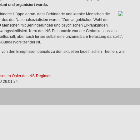
ant und organisiert wurde.
erinnerte Hüppe daran, dass Behinderte und kranke Menschen die
rdes der Nationalsozialisten waren. "Zum angeblichen Wohl der
00 Menschen mit Behinderungen und psychischen Erkrankungen
zwangssterilisiert. Kern des NS-Euthanasie war der Gedanke, dass es
ellschaft, aber auch für sie selbst eine unzumutbare Belastung darstellt",
-Bundesvorsitzender ist.
n von den Ereignissen damals zu den aktuellen bioethischen Themen, wie
ssenen Opfer des NS-Regimes
U 26.01.24