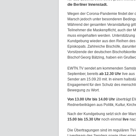
die Berliner Innenstadt.
Wegen der Corona-Pandemie findet der d
Marsch jedoch unter besonderen Bedingu
Während der gesamten Veranstaltung gilt 
Teilnehmer die Maskenpflicht, auch der 
muss eingehalten werden. Unterstützung e
Kundgebung wieder aus den Reihen des
Episkopats. Zahlreiche Bischöfe, darunte
Vorsitzende der deutschen Bischofskonfe
Bischof Georg Bätzing, haben ein Grußwor
EWTN.TV sendet am kommenden Samsta
September, bereits
ab 12.30 Uhr
live aus 
Sender am 15.09.20 mit. In einem halbst
Engagement für den Schutz des menschli
Bewegung zu Wort.
Von 13.00 Uhr bis 14.00 Uhr
überträgt E
Rednerbeiträgen aus Politik, Kultur, Kirch
Nach der Kundgebung setzt sich der Mars
15.00 bis 15.30 Uhr
noch einmal
live
nach
Die Übertragungen sind im regulären TV-
Livestream des Senders sowie über eine