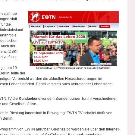
iesjährige
ngen statt.
für die
Mindestabstand
rfährt die
 deutschen
r auch der
renz (DBK),
t verfasst.
g, dem 19.
Berlin, teilte der
ündigen Vorbericht werden die aktuellen Herausforderungen im
chen Lebens erörtert. Dabei kommen auch Vertreter der Lebensrecht-
WTN.TV die
Kundgebung
vor dem Brandenburger Tor mit verschiedenen
e und Gesellschaft live.
ch in Richtung Innenstadt in Bewegung. EWTN.TV schaltet dafür von
 Berlin.
Programm von EWTN abrufbar. Gleichzeitig werden sie über den Internet-
n jeweiligen Livestream auf YouTube und Facebook angeboten.