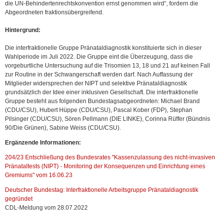
die UN-Behindertenrechtskonvention ernst genommen wird“, fordern die
Abgeordneten fraktionsübergreifend.
Hintergrund:
Die interfraktionelle Gruppe Pränataldiagnostik konstituierte sich in dieser
Wahlperiode im Juli 2022. Die Gruppe eint die Überzeugung, dass die
vorgeburtliche Untersuchung auf die Trisomien 13, 18 und 21 auf keinen Fall
zur Routine in der Schwangerschaft werden darf. Nach Auffassung der
Mitglieder widersprechen der NIPT und selektive Pränataldiagnostik
grundsätzlich der Idee einer inklusiven Gesellschaft. Die interfraktionelle
Gruppe besteht aus folgenden Bundestagsabgeordneten: Michael Brand
(CDU/CSU), Hubert Hüppe (CDU/CSU), Pascal Kober (FDP), Stephan
Pilsinger (CDU/CSU), Sören Pellmann (DIE LINKE), Corinna Rüffer (Bündnis
90/Die Grünen), Sabine Weiss (CDU/CSU).
Ergänzende Informationen:
204/23 Entschließung des Bundesrates "Kassenzulassung des nicht-invasiven
Pränataltests (NIPT) - Monitoring der Konsequenzen und Einrichtung eines
Gremiums" vom 16.06.23
Deutscher Bundestag: Interfraktionelle Arbeitsgruppe Pränataldiagnostik
gegründet
CDL-Meldung vom 28.07.2022