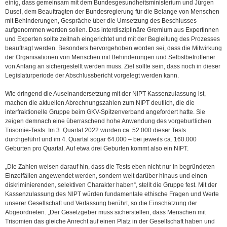
einig, dass gemeinsam mit dem Bundesgesundheitsministerium und Jürgen
Dusel, dem Beauftragten der Bundesregierung für die Belange von Menschen
mit Behinderungen, Gespräche über die Umsetzung des Beschlusses
aufgenommen werden sollen. Das interdisziplinäre Gremium aus Expertinnen
und Experten sollte zeitnah eingerichtet und mit der Begleitung des Prozesses
beauftragt werden. Besonders hervorgehoben worden sei, dass die Mitwirkung
der Organisationen von Menschen mit Behinderungen und Selbstbetroffener
von Anfang an sichergestellt werden muss. Ziel sollte sein, dass noch in dieser
Legislaturperiode der Abschlussbericht vorgelegt werden kann.
Wie dringend die Auseinandersetzung mit der NIPT-Kassenzulassung ist,
machen die aktuellen Abrechnungszahlen zum NIPT deutlich, die die
interfraktionelle Gruppe beim GKV-Spitzenverband angefordert hatte. Sie
zeigen demnach eine überraschend hohe Anwendung des vorgeburtlichen
Trisomie-Tests: Im 3. Quartal 2022 wurden ca. 52.000 dieser Tests
durchgeführt und im 4. Quartal sogar 64.000 – bei jeweils ca. 160.000
Geburten pro Quartal. Auf etwa drei Geburten kommt also ein NIPT.
„Die Zahlen weisen darauf hin, dass die Tests eben nicht nur in begründeten
Einzelfällen angewendet werden, sondern weit darüber hinaus und einen
diskriminierenden, selektiven Charakter haben“, stellt die Gruppe fest. Mit der
Kassenzulassung des NIPT würden fundamentale ethische Fragen und Werte
unserer Gesellschaft und Verfassung berührt, so die Einschätzung der
Abgeordneten. „Der Gesetzgeber muss sicherstellen, dass Menschen mit
Trisomien das gleiche Anrecht auf einen Platz in der Gesellschaft haben und