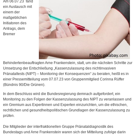
Am 06.07.23 fand
ein Austausch mit
einem der
maßgeblichen
Initiatoren des
Antrags, dem
Bremer
Behindertenbeauftragten Arne Frankenstein, statt, um die nächsten Schritte zur
Umsetzung der Entschließung „Kassenzulassung des nichtinvasiven
Pränataltests (NIPT) – Monitoring der Konsequenzen“ zu beraten, heißt es in
einer Pressemitteilung vom 07.07.23 von Gruppenmitglied Corinna Rüffer
(Bündnis 90/Die Grünen).
In dem Beschluss wird die Bundesregierung demnach aufgefordert, ein
Monitoring zu den Folgen der Kassenzulassung des NIPT zu veranlassen und
ein Gremium aus Expertinnen und Experten einzurichten, um die ethischen,
rechtlichen und gesundheitspolitischen Grundlagen der Kassenzulassung zu
prüfen.
Die Mitglieder der interfraktionellen Gruppe Pränataldiagnostik des
Bundestags und Arne Frankenstein waren sich der Mitteilung zufolge darin