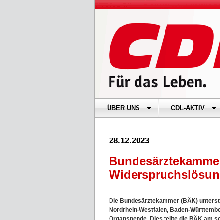
ÜBER UNS
CDL-AKTIV
28.12.2023
Bundesärztekammerp
Widerspruchslösun
Die Bundesärztekammer (BÄK) unterstü
Nordrhein-Westfalen, Baden-Württember
Organspende. Dies teilte die BÄK am s