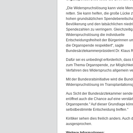
„Die Widerspruchslösung kann viele Me
retten. Sie kann helfen, die große Lücke 
hohen grundsätzlichen Spendebereitschaf
Bevölkerung und den tatsächlichen niedr
Spendezahlen zu verringern. Gleichzeitig 
Widerspruchslösung die individuelle
Entscheidungsfreiheit der Bürgerinnen u
die Organspende respektiert“, sagte
Bundesärztekammerpräsident Dr. Klaus R
Dafür sei es unbedingt erforderlich, dass
zum Thema Organspende, zur Möglichkei
Verfahren des Widerspruchs allgemein ve
Mit der Bundesratsinitiative wird die Bun
Widerspruchslösung im Transplantationsg
Aus Sicht der Bundesärztekammer sende di
eröffnet auch die Chance auf eine verstä
Organspende." Auf dieser Grundlage könne
selbstbestimmte Entscheidung treffen."
Kiritiker sehen dies freilich anders. Au
ausgesprochen.
Weitere Informationen: