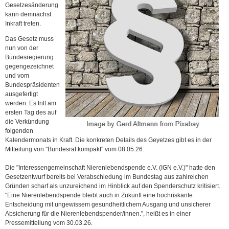
Gesetzesänderung
kann demnächst
Inkraft treten.
Das Gesetz muss
nun von der
Bundesregierung
gegengezeichnet
und vom
Bundespräsidenten
ausgefertigt
werden. Es tritt am
ersten Tag des auf
die Verkündung
folgenden
Kalendermonats in Kraft. Die konkreten Details des Geyetzes gibt es in der
Mitteilung von "Bundesrat kompakt" vom 08.05.26.
Die "Interessengemeinschaft Nierenlebendspende e.V. (IGN e.V.)" hatte den
Gesetzentwurf bereits bei Verabschiedung im Bundestag aus zahlreichen
Gründen scharf als unzureichend im Hinblick auf den Spenderschutz kritisiert.
"Eine Nierenlebendspende bleibt auch in Zukunft eine hochriskante
Entscheidung mit ungewissem gesundheitlichem Ausgang und unsicherer
Absicherung für die Nierenlebendspender/innen.", heißt es in einer
Pressemitteilung vom 30.03.26.