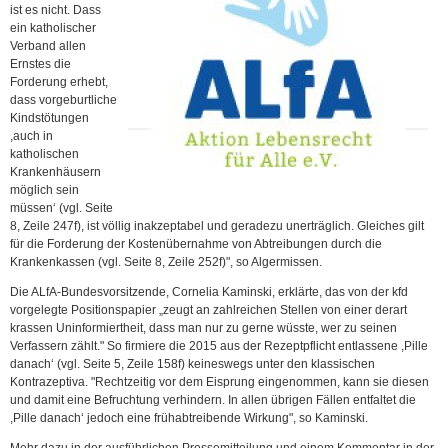
ist es nicht. Dass
ein katholischer
Verband allen
Ernstes die
Forderung erhebt,
dass vorgeburtliche
Kindstötungen
,auch in
katholischen
Krankenhäusern
möglich sein
müssen‘ (vgl. Seite
8, Zeile 247f), ist völlig inakzeptabel und geradezu unerträglich. Gleiches gilt
für die Forderung der Kostenübernahme von Abtreibungen durch die
Krankenkassen (vgl. Seite 8, Zeile 252f)", so Algermissen.
Die ALfA-Bundesvorsitzende, Cornelia Kaminski, erklärte, das von der kfd
vorgelegte Positionspapier „zeugt an zahlreichen Stellen von einer derart
krassen Uninformiertheit, dass man nur zu gerne wüsste, wer zu seinen
Verfassern zählt." So firmiere die 2015 aus der Rezeptpflicht entlassene ,Pille
danach‘ (vgl. Seite 5, Zeile 158f) keineswegs unter den klassischen
Kontrazeptiva. "Rechtzeitig vor dem Eisprung eingenommen, kann sie diesen
und damit eine Befruchtung verhindern. In allen übrigen Fällen entfaltet die
,Pille danach‘ jedoch eine frühabtreibende Wirkung", so Kaminski.