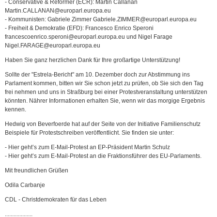
- Conservative & Reformer (ECR): Martin Callanan
Martin.CALLANAN@europarl.europa.eu
- Kommunisten: Gabriele Zimmer Gabriele.ZIMMER@europarl.europa.eu
- Freiheit & Demokratie (EFD): Francesco Enrico Speroni
francescoenrico.speroni@europarl.europa.eu und Nigel Farage
Nigel.FARAGE@europarl.europa.eu
Haben Sie ganz herzlichen Dank für Ihre großartige Unterstützung!
Sollte der "Estrela-Bericht" am 10. Dezember doch zur Abstimmung ins
Parlament kommen, bitten wir Sie schon jetzt zu prüfen, ob Sie sich den Tag
frei nehmen und uns in Straßburg bei einer Protestveranstaltung unterstützen
könnten. Nährer Informationen erhalten Sie, wenn wir das morgige Ergebnis
kennen.
Hedwig von Beverfoerde hat auf der Seite von der Initiative Familienschutz
Beispiele für Protestschreiben veröffentlicht. Sie finden sie unter:
- Hier geht’s zum E-Mail-Protest an EP-Präsident Martin Schulz
- Hier geht’s zum E-Mail-Protest an die Fraktionsführer des EU-Parlaments.
Mit freundlichen Grüßen
Odila Carbanje
CDL - Christdemokraten für das Leben
...................