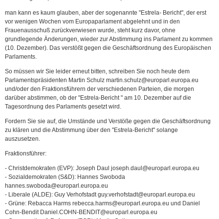
man kann es kaum glauben, aber der sogenannte "Estrela- Bericht", der erst
vor wenigen Wochen vom Europaparlament abgelehnt und in den
Frauenausschuß zurückverwiesen wurde, steht kurz davor, ohne
grundlegende Änderungen, wieder zur Abstimmung ins Parlament zu kommen
(10. Dezember). Das verstößt gegen die Geschäftsordnung des Europäischen
Parlaments.
So müssen wir Sie leider erneut bitten, schreiben Sie noch heute dem
Parlamentspräsidenten Martin Schulz martin.schulz@europarl.europa.eu
und/oder den Fraktionsführern der verschiedenen Parteien, die morgen
darüber abstimmen, ob der "Estrela-Bericht " am 10. Dezember auf die
Tagesordnung des Parlaments gesetzt wird.
Fordern Sie sie auf, die Umstände und Verstöße gegen die Geschäftsordnung
zu klären und die Abstimmung über den "Estrela-Bericht" solange
auszusetzen.
Fraktionsführer:
- Christdemokraten (EVP): Joseph Daul joseph.daul@europarl.europa.eu
- Sozialdemokraten (S&D): Hannes Swoboda
hannes.swoboda@europarl.europa.eu
- Liberale (ALDE): Guy Verhofstadt guy.verhofstadt@europarl.europa.eu
- Grüne: Rebacca Harms rebecca.harms@europarl.europa.eu und Daniel
Cohn-Bendit Daniel.COHN-BENDIT@europarl.europa.eu