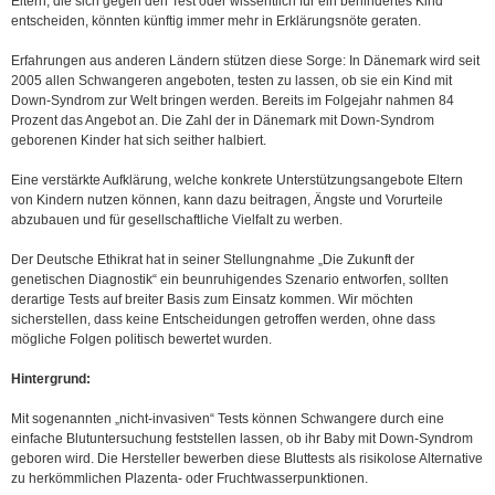
Eltern, die sich gegen den Test oder wissentlich für ein behindertes Kind
entscheiden, könnten künftig immer mehr in Erklärungsnöte geraten.
Erfahrungen aus anderen Ländern stützen diese Sorge: In Dänemark wird seit
2005 allen Schwangeren angeboten, testen zu lassen, ob sie ein Kind mit
Down-Syndrom zur Welt bringen werden. Bereits im Folgejahr nahmen 84
Prozent das Angebot an. Die Zahl der in Dänemark mit Down-Syndrom
geborenen Kinder hat sich seither halbiert.
Eine verstärkte Aufklärung, welche konkrete Unterstützungsangebote Eltern
von Kindern nutzen können, kann dazu beitragen, Ängste und Vorurteile
abzubauen und für gesellschaftliche Vielfalt zu werben.
Der Deutsche Ethikrat hat in seiner Stellungnahme „Die Zukunft der
genetischen Diagnostik“ ein beunruhigendes Szenario entworfen, sollten
derartige Tests auf breiter Basis zum Einsatz kommen. Wir möchten
sicherstellen, dass keine Entscheidungen getroffen werden, ohne dass
mögliche Folgen politisch bewertet wurden.
Hintergrund:
Mit sogenannten „nicht-invasiven“ Tests können Schwangere durch eine
einfache Blutuntersuchung feststellen lassen, ob ihr Baby mit Down-Syndrom
geboren wird. Die Hersteller bewerben diese Bluttests als risikolose Alternative
zu herkömmlichen Plazenta- oder Fruchtwasserpunktionen.