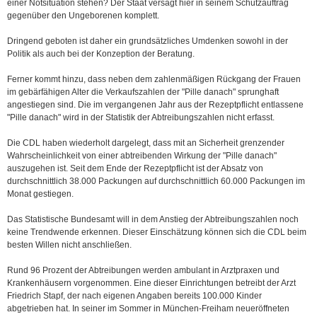
einer Notsituation stehen? Der Staat versagt hier in seinem Schutzauftrag
gegenüber den Ungeborenen komplett.
Dringend geboten ist daher ein grundsätzliches Umdenken sowohl in der
Politik als auch bei der Konzeption der Beratung.
Ferner kommt hinzu, dass neben dem zahlenmäßigen Rückgang der Frauen
im gebärfähigen Alter die Verkaufszahlen der "Pille danach" sprunghaft
angestiegen sind. Die im vergangenen Jahr aus der Rezeptpflicht entlassene
"Pille danach" wird in der Statistik der Abtreibungszahlen nicht erfasst.
Die CDL haben wiederholt dargelegt, dass mit an Sicherheit grenzender
Wahrscheinlichkeit von einer abtreibenden Wirkung der "Pille danach"
auszugehen ist. Seit dem Ende der Rezeptpflicht ist der Absatz von
durchschnittlich 38.000 Packungen auf durchschnittlich 60.000 Packungen im
Monat gestiegen.
Das Statistische Bundesamt will in dem Anstieg der Abtreibungszahlen noch
keine Trendwende erkennen. Dieser Einschätzung können sich die CDL beim
besten Willen nicht anschließen.
Rund 96 Prozent der Abtreibungen werden ambulant in Arztpraxen und
Krankenhäusern vorgenommen. Eine dieser Einrichtungen betreibt der Arzt
Friedrich Stapf, der nach eigenen Angaben bereits 100.000 Kinder
abgetrieben hat. In seiner im Sommer in München-Freiham neueröffneten