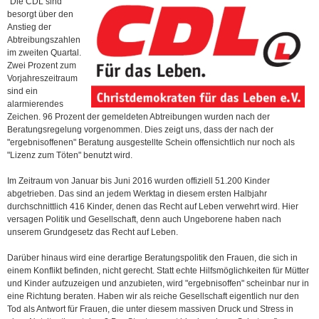
"Die CDL sind
besorgt über den
Anstieg der
Abtreibungszahlen
im zweiten Quartal.
Zwei Prozent zum
Vorjahreszeitraum
sind ein
alarmierendes
Zeichen. 96 Prozent der gemeldeten Abtreibungen wurden nach der
Beratungsregelung vorgenommen. Dies zeigt uns, dass der nach der
"ergebnisoffenen" Beratung ausgestellte Schein offensichtlich nur noch als
"Lizenz zum Töten" benutzt wird.
Im Zeitraum von Januar bis Juni 2016 wurden offiziell 51.200 Kinder
abgetrieben. Das sind an jedem Werktag in diesem ersten Halbjahr
durchschnittlich 416 Kinder, denen das Recht auf Leben verwehrt wird. Hier
versagen Politik und Gesellschaft, denn auch Ungeborene haben nach
unserem Grundgesetz das Recht auf Leben.
Darüber hinaus wird eine derartige Beratungspolitik den Frauen, die sich in
einem Konflikt befinden, nicht gerecht. Statt echte Hilfsmöglichkeiten für Mütter
und Kinder aufzuzeigen und anzubieten, wird "ergebnisoffen" scheinbar nur in
eine Richtung beraten. Haben wir als reiche Gesellschaft eigentlich nur den
Tod als Antwort für Frauen, die unter diesem massiven Druck und Stress in