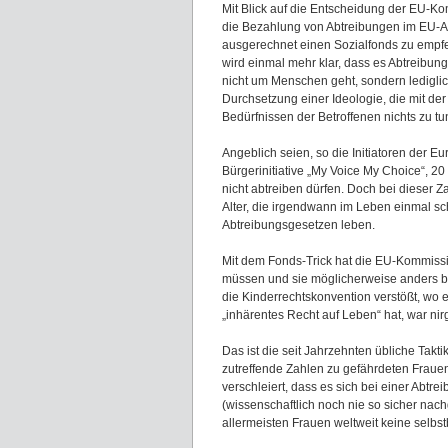
Mit Blick auf die Entscheidung der EU-Ko
die Bezahlung von Abtreibungen im EU-
ausgerechnet einen Sozialfonds zu empf
wird einmal mehr klar, dass es Abtreibun
nicht um Menschen geht, sondern ledigli
Durchsetzung einer Ideologie, die mit de
Bedürfnissen der Betroffenen nichts zu tu
Angeblich seien, so die Initiatoren der E
Bürgerinitiative „My Voice My Choice“, 20
nicht abtreiben dürfen. Doch bei dieser 
Alter, die irgendwann im Leben einmal 
Abtreibungsgesetzen leben.
Mit dem Fonds-Trick hat die EU-Kommissio
müssen und sie möglicherweise anders b
die Kinderrechtskonvention verstößt, wo es
„inhärentes Recht auf Leben“ hat, war ni
Das ist die seit Jahrzehnten übliche Takt
zutreffende Zahlen zu gefährdeten Fraue
verschleiert, dass es sich bei einer Ab
(wissenschaftlich noch nie so sicher nach
allermeisten Frauen weltweit keine selbs