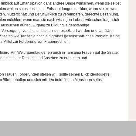
m Hinblick auf Emanzipation ganz andere Dinge wünschen, wenn sie selbst
aaten wollen selbstbestimmte Entscheidungen darüber, wann sie mit wem
en, Mutterschaft und Beruf wirklich zu vereinbaren, gerechte Bezahlung.
aaten möchten, wenn man sie nach wichtigen Lebenswünschen fragt, sich
st aussuchen dürfen, Zugang zu Bildung, eigenständige
Versorgung, vor allem möchten sie respektiert werden und familiäre
n Staaten wie Tansania noch ein großes gesellschaftliches Problem. Keine
es Mittel zur Förderung von Frauenrechten.
 absurd. Am Weltfrauentag gehen auch in Tansania Frauen auf die Straße,
rken, um mehr Respekt und Ansehen zu erreichen und
n Frauen Forderungen stellen will, sollte seinen Blick ideologiefrei
 Blick behalten und sich mit den betroffenen Menschen selbst