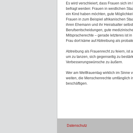
Es wird verschleiert, dass Frauen sich i
befragt werden: Frauen in westlichen St
ein Kind haben möchten, gute Möglichkeit
Frauen in zum Beispiel afrikanischen St
ihren Ehemann und ihr Heiratsalter selb
Berufsentscheidungen, gute medizinische 
Mitspracherechte – gerade letzteres ist i
Frau dort käme auf Abtreibung als probat
Abtreibung als Frauenrecht zu feiern, ist
um zu tanzen, sich gegenseitig zu bestä
Verbesserungswünsche zu äußern.
Wer am Weltfrauentag wirklich im Sinne vo
weiten, die Menschenrechte umfänglich im
beschäftigen.
Datenschutz