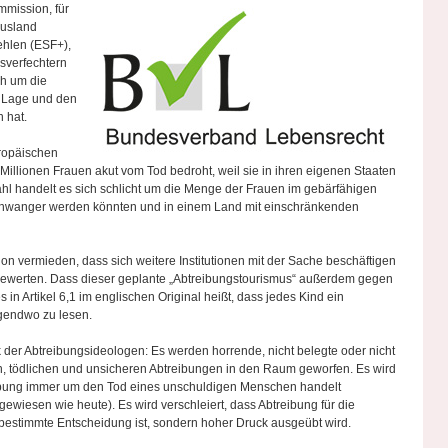
mmission, für
Ausland
ehlen (ESF+),
gsverfechtern
ch um die
r Lage und den
n hat.
uropäischen
 Millionen Frauen akut vom Tod bedroht, weil sie in ihren eigenen Staaten
Zahl handelt es sich schlicht um die Menge der Frauen im gebärfähigen
schwanger werden könnten und in einem Land mit einschränkenden
n vermieden, dass sich weitere Institutionen mit der Sache beschäftigen
ewerten. Dass dieser geplante „Abtreibungstourismus“ außerdem gegen
 in Artikel 6,1 im englischen Original heißt, dass jedes Kind ein
rgendwo zu lesen.
ik der Abtreibungsideologen: Es werden horrende, nicht belegte oder nicht
n, tödlichen und unsicheren Abtreibungen in den Raum geworfen. Es wird
treibung immer um den Tod eines unschuldigen Menschen handelt
gewiesen wie heute). Es wird verschleiert, dass Abtreibung für die
tbestimmte Entscheidung ist, sondern hoher Druck ausgeübt wird.