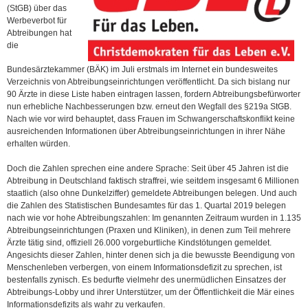
(StGB) über das
Werbeverbot für
Abtreibungen hat
die
Bundesärztekammer (BÄK) im Juli erstmals im Internet ein bundesweites
Verzeichnis von Abtreibungseinrichtungen veröffentlicht. Da sich bislang nur
90 Ärzte in diese Liste haben eintragen lassen, fordern Abtreibungsbefürworter
nun erhebliche Nachbesserungen bzw. erneut den Wegfall des §219a StGB.
Nach wie vor wird behauptet, dass Frauen im Schwangerschaftskonflikt keine
ausreichenden Informationen über Abtreibungseinrichtungen in ihrer Nähe
erhalten würden.
Doch die Zahlen sprechen eine andere Sprache: Seit über 45 Jahren ist die
Abtreibung in Deutschland faktisch straffrei, wie seitdem insgesamt 6 Millionen
staatlich (also ohne Dunkelziffer) gemeldete Abtreibungen belegen. Und auch
die Zahlen des Statistischen Bundesamtes für das 1. Quartal 2019 belegen
nach wie vor hohe Abtreibungszahlen: Im genannten Zeitraum wurden in 1.135
Abtreibungseinrichtungen (Praxen und Kliniken), in denen zum Teil mehrere
Ärzte tätig sind, offiziell 26.000 vorgeburtliche Kindstötungen gemeldet.
Angesichts dieser Zahlen, hinter denen sich ja die bewusste Beendigung von
Menschenleben verbergen, von einem Informationsdefizit zu sprechen, ist
bestenfalls zynisch. Es bedurfte vielmehr des unermüdlichen Einsatzes der
Abtreibungs-Lobby und ihrer Unterstützer, um der Öffentlichkeit die Mär eines
Informationsdefizits als wahr zu verkaufen.