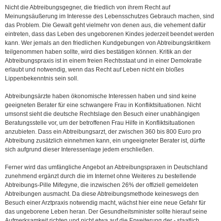
Nicht die Abtreibungsgegner, die friedlich von ihrem Recht auf
Meinungsäußerung im Interesse des Lebensschutzes Gebrauch machen, sind
das Problem. Die Gewalt geht vielmehr von denen aus, die vehement dafür
eintreten, dass das Leben des ungeborenen Kindes jederzeit beendet werden
kann. Wer jemals an den friedlichen Kundgebungen von Abtreibungskritikern
teilgenommen haben sollte, wird dies bestätigen können. Kritik an der
Abtreibungspraxis ist in einem freien Rechtsstaat und in einer Demokratie
erlaubt und notwendig, wenn das Recht auf Leben nicht ein bloßes
Lippenbekenntnis sein soll.
Abtreibungsärzte haben ökonomische Interessen haben und sind keine
geeigneten Berater für eine schwangere Frau in Konfliktsituationen. Nicht
umsonst sieht die deutsche Rechtslage den Besuch einer unabhängigen
Beratungsstelle vor, um der betroffenen Frau Hilfe in Konfliktsituationen
anzubieten. Dass ein Abtreibungsarzt, der zwischen 360 bis 800 Euro pro
Abtreibung zusätzlich einnehmen kann, ein ungeeigneter Berater ist, dürfte
sich aufgrund dieser Interessenlage jedem erschließen.
Ferner wird das umfängliche Angebot an Abtreibungspraxen in Deutschland
zunehmend ergänzt durch die im Internet ohne Weiteres zu bestellende
Abtreibungs-Pille Mifegyne, die inzwischen 26% der offiziell gemeldeten
Abtreibungen ausmacht. Da diese Abtreibungsmethode keineswegs den
Besuch einer Arztpraxis notwendig macht, wächst hier eine neue Gefahr für
das ungeborene Leben heran. Der Gesundheitsminister sollte hierauf seine
Aufmerksamkeit richten und nicht etwa auf die Erweiterung der - staatlich