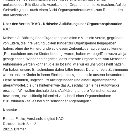
umfassendes Bild über alle Aspekte einer Organentnahme zu machen. Auf der
Webseite gibt es auch einen Nicht-Organspenderausweis zum Runterladen
und Ausdrucken.
Über den Verein "KAO - Kritische Aufklärung über Organtransplantation
e.V."
Kritische Aufklärung über Organtransplantation e.V. ist ein Verein, gegründet
von Eltern, die ihre verunglückten Kinder zur Organspende freigegeben
haben, ohne die Hintergründe zu diesem Zeitpunkt genau genug zu kennen.
„Erst nachdem unsere Kinder beerdigt waren, haben wir begriffen, wozu wir ja
gesagt hatten. Wir haben begriffen, dass lebende Organe nicht von Menschen
entnommen werden können, die so tot sind, wie wir es uns vorgestellt hatten.
Wir haben unsere Entscheidung daher bitter bereut. Durch unsere Zustimmung
waren unsere Kinder in ihrem Sterbeprozess, in dem sie unserer besonderen
Liebe bedurften, ungeschützt alleingelassen und einer Organentnahme
überantwortet, die uns hinterher wie das Ausschlachten eines Autowracks
erschien. Wir wollen deshalb durch Aufklärung andere Menschen davor
bewahren, unvollständig informiert vorschnell einer Organentnahme
zuzustimmen - sei es bei sich selbst oder Angehörigen.“
Kontakt:
Renate Focke, Vorstandsmitglied KAO
Ricarda-Huch-Str. 13
28215 Bremen