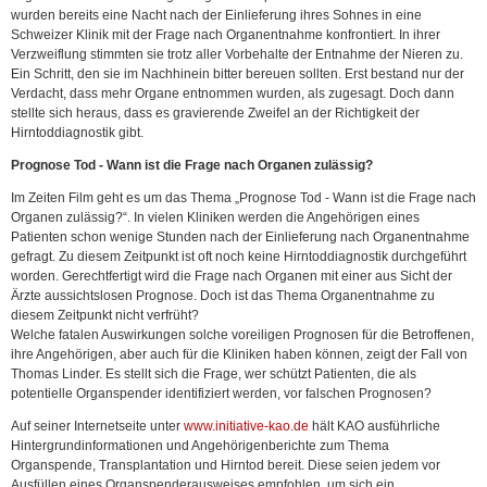
wurden bereits eine Nacht nach der Einlieferung ihres Sohnes in eine
Schweizer Klinik mit der Frage nach Organentnahme konfrontiert. In ihrer
Verzweiflung stimmten sie trotz aller Vorbehalte der Entnahme der Nieren zu.
Ein Schritt, den sie im Nachhinein bitter bereuen sollten. Erst bestand nur der
Verdacht, dass mehr Organe entnommen wurden, als zugesagt. Doch dann
stellte sich heraus, dass es gravierende Zweifel an der Richtigkeit der
Hirntoddiagnostik gibt.
Prognose Tod - Wann ist die Frage nach Organen zulässig?
Im Zeiten Film geht es um das Thema „Prognose Tod - Wann ist die Frage nach
Organen zulässig?“. In vielen Kliniken werden die Angehörigen eines
Patienten schon wenige Stunden nach der Einlieferung nach Organentnahme
gefragt. Zu diesem Zeitpunkt ist oft noch keine Hirntoddiagnostik durchgeführt
worden. Gerechtfertigt wird die Frage nach Organen mit einer aus Sicht der
Ärzte aussichtslosen Prognose. Doch ist das Thema Organentnahme zu
diesem Zeitpunkt nicht verfrüht?
Welche fatalen Auswirkungen solche voreiligen Prognosen für die Betroffenen,
ihre Angehörigen, aber auch für die Kliniken haben können, zeigt der Fall von
Thomas Linder. Es stellt sich die Frage, wer schützt Patienten, die als
potentielle Organspender identifiziert werden, vor falschen Prognosen?
Auf seiner Internetseite unter
www.initiative-kao.de
hält KAO ausführliche
Hintergrundinformationen und Angehörigenberichte zum Thema
Organspende, Transplantation und Hirntod bereit. Diese seien jedem vor
Ausfüllen eines Organspenderausweises empfohlen, um sich ein