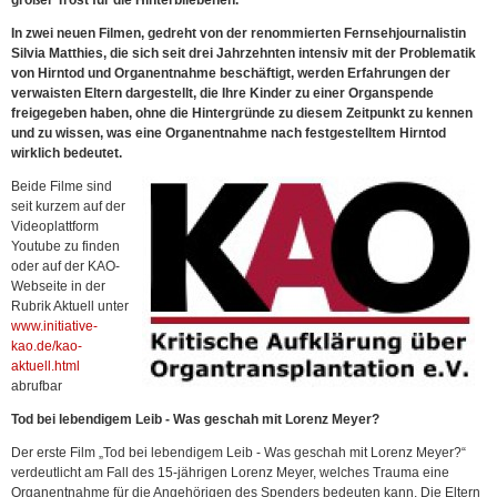
großer Trost für die Hinterbliebenen.
In zwei neuen Filmen, gedreht von der renommierten Fernsehjournalistin
Silvia Matthies, die sich seit drei Jahrzehnten intensiv mit der Problematik
von Hirntod und Organentnahme beschäftigt, werden Erfahrungen der
verwaisten Eltern dargestellt, die Ihre Kinder zu einer Organspende
freigegeben haben, ohne die Hintergründe zu diesem Zeitpunkt zu kennen
und zu wissen, was eine Organentnahme nach festgestelltem Hirntod
wirklich bedeutet.
Beide Filme sind
seit kurzem auf der
Videoplattform
Youtube zu finden
oder auf der KAO-
Webseite in der
Rubrik Aktuell unter
www.initiative-
kao.de/kao-
aktuell.html
abrufbar
Tod bei lebendigem Leib - Was geschah mit Lorenz Meyer?
Der erste Film „Tod bei lebendigem Leib - Was geschah mit Lorenz Meyer?“
verdeutlicht am Fall des 15-jährigen Lorenz Meyer, welches Trauma eine
Organentnahme für die Angehörigen des Spenders bedeuten kann. Die Eltern