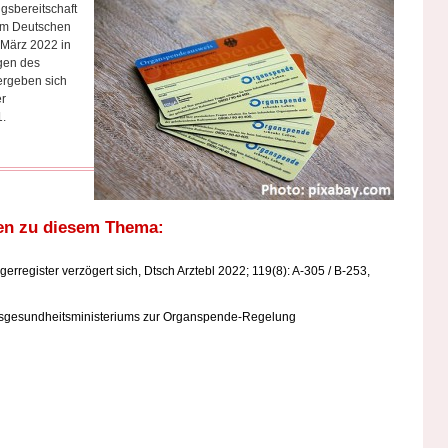
gsbereitschaft
im Deutschen
 März 2022 in
ngen des
 ergeben sich
er
1.
en zu diesem Thema:
register verzögert sich, Dtsch Arztebl 2022; 119(8): A-305 / B-253,
sgesundheitsministeriums zur Organspende-Regelung