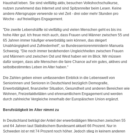
Haushalt leben. Sie sind vielfältig aktiv, besuchen Volkshochschulkurse,
nutzen zunehmend das Internet und sind Spitzenreiter beim Lesen. Keine
andere Altersgruppe verwende so viel Zeit - drei oder mehr Stunden pro
Woche - auf freiwilliges Engagement.
"Die zweite Lebenshälfte ist vielfältig und vielen Menschen geht es bis ins
hohe Alter gut. Ich freue mich auch, dass Frauen und Männer zwischen 55 und
65 Jahren immer häufiger erwerbstätig sein können, das steigert
Unabhängigkeit und Zufriedenheit", so Bundesseniorenministerin Manuela
Schwesig. "Die noch immer bestehenden Ungleichheiten zwischen Frauen
und Männern und zwischen Ost und West haben wir im Blick. Wir müssen
dafür sorgen, dass alle Menschen die faire Chance auf ein gutes, aktives und
selbstbestimmtes Leben im Alter haben."
Die Zahlen geben einen umfassenden Einblick in die Lebenswelt von
Seniorinnen und Senioren in Deutschland bezüglich Demografie,
Erwerbstätigkeit, finanzieller Situation, Gesundheit und anderen Bereichen wie
Wohnen, Freizeitaktivitäten und ehrenamtlichem Engagement und werden
durch zahlreiche Vergleiche innerhalb der Europäischen Union ergänzt.
Berufstätigkeit im Alter nimmt zu
In Deutschland beträgt der Anteil der erwerbstätigen Menschen zwischen 55
und 64 Jahren laut Statistischem Bundesamt aktuell 66 Prozent. Nur in
Schweden ist er mit 74 Prozent noch höher. Jedoch stieg in keinem anderen