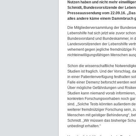
Nutzen haben und nicht mehr einwillige
Schmidt, Bundesvorsitzende der Lebens
Presseaussendung vom 22.09.16. „Das g
alles andere käme einem Dammbruch g
Die Mitgliederversammlung der Bundesv
Lebenshilfe hat sich jetzt wie zuvor schon
Bundesvorstand und Bundeskammer, in de
Landesvorsitzenden der Lebenshilfe vertr
vehement gegen jegliche fremdnützige F
nichteinwilligungsfähigen Menschen aus
Schon die wissenschaftliche Notwendigke
Studien ist fraglich. Und der Vorschlag,
in einer Patientenverfügung festhalten sol
Falle einer Demenz beforscht werden wolle
Über mögliche Gefährdungen und Risiken
Studien kann niemand vorab informieren, 
konkreten Forschungsvorhaben noch gar 
sind. „Solche Tests könnten außerdem de
weiterer fremdnütziger Forschung sein, z
Menschen mit geistiger Behinderung“, bef
Schmidt. „Wir müssen das bisherige Schu
unbedingt erhalten.“