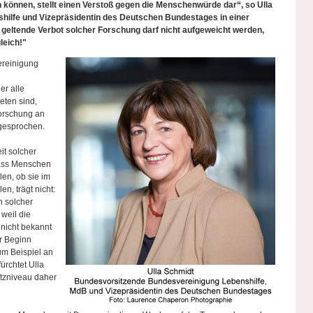
n können, stellt einen Verstoß gegen die Menschenwürde dar“, so Ulla
hilfe und Vizepräsidentin des Deutschen Bundestages in einer
eltende Verbot solcher Forschung darf nicht aufgeweicht werden,
leich!"
ereinigung
r alle
eten sind,
orschung an
gesprochen.
it solcher
 dass Menschen
len, ob sie im
n, trägt nicht:
 solcher
weil die
nicht bekannt
r Beginn
um Beispiel an
ürchtet Ulla
tzniveau daher