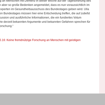
ung an Menschen mit Demenz in dieser Woche auf der Tagesordnung des
 aber so große Bedenken angemeldet, dass es nun voraussichtlich im
experten im Gesundheitsausschuss des Bundestages geben wird. Ulla
 Bundestages müssen hier eine Entscheidung treffen, die auf zutiefst
kussion und ausführliche Informationen, die ein fundiertes Votum
Die derzeit bekannten Argumente und bekannten Gefahren sprechen für
Forschung.“
6.16: Keine fremdnützige Forschung an Menschen mit geistigen