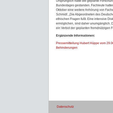
Ursprünglich hätte die geplante Forsch
Bundestages gestanden. Fachleute hatten
Oktober eine weitere Anhörung von Fach
Schmidt: „Die Abgeordneten des Deutschen
ethischen Fragen fußt. Eine intensive Dis
ermöglichen, sind daher unumgänglich. 
ein Verbot der geplanten fremdnützigen 
Ergänzende Informationen:
Pressemitteilung Hubert Hüppe vom 29.0
Behinderungen
Datenschutz