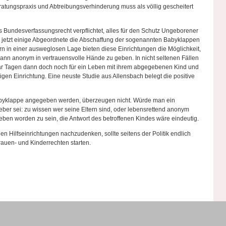
ratungspraxis und Abtreibungsverhinderung muss als völlig gescheitert
s Bundesverfassungsrecht verpflichtet, alles für den Schutz Ungeborener
aß jetzt einige Abgeordnete die Abschaffung der sogenannten Babyklappen
n in einer ausweglosen Lage bieten diese Einrichtungen die Möglichkeit,
nn anonym in vertrauensvolle Hände zu geben. In nicht seltenen Fällen
ar Tagen dann doch noch für ein Leben mit ihrem abgegebenen Kind und
igen Einrichtung. Eine neuste Studie aus Allensbach belegt die positive
abyklappe angegeben werden, überzeugen nicht. Würde man ein
ieber sei: zu wissen wer seine Eltern sind, oder lebensrettend anonym
ben worden zu sein, die Antwort des betroffenen Kindes wäre eindeutig.
n Hilfseinrichtungen nachzudenken, sollte seitens der Politik endlich
rauen- und Kinderrechten starten.