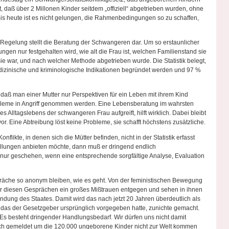
ist, daß über 2 Millonen Kinder seitdem „offiziell“ abgetrieben wurden, ohne
is heute ist es nicht gelungen, die Rahmenbedingungen so zu schaffen,
n Regelung stellt die Beratung der Schwangeren dar. Um so erstaunlicher
ibungen nur festgehalten wird, wie alt die Frau ist, welchen Familienstand sie
e war, und nach welcher Methode abgetrieben wurde. Die Statistik belegt,
dizinische und kriminologische Indikationen begründet werden und 97 %
 daß man einer Mutter nur Perspektiven für ein Leben mit ihrem Kind
bleme in Angriff genommen werden. Eine Lebensberatung im wahrsten
es Alltagslebens der schwangeren Frau aufgreift, hilft wirklich. Dabei bleibt
. Eine Abtreibung löst keine Probleme, sie schafft höchstens zusätzliche.
nflikte, in denen sich die Mütter befinden, nicht in der Statistik erfasst
ellungen anbieten möchte, dann muß er dringend endlich
nur geschehen, wenn eine entsprechende sorgfältige Analyse, Evaluation
präche so anonym bleiben, wie es geht. Von der feministischen Bewegung
er diesen Gesprächen ein großes Mißtrauen entgegen und sehen in ihnen
dung des Staates. Damit wird das nach jetzt 20 Jahren überdeutlich als
, das der Gesetzgeber ursprünglich vorgegeben hatte, zunichte gemacht.
Es besteht dringender Handlungsbedarf. Wir dürfen uns nicht damit
stisch gemeldet um die 120.000 ungeborene Kinder nicht zur Welt kommen