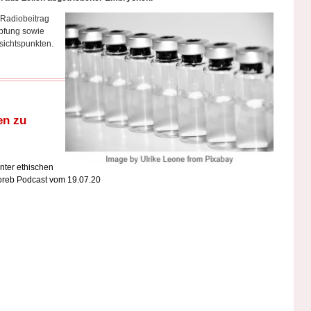
n Radiobeitrag
mpfung sowie
esichtspunkten.
en zu
nter ethischen
horeb Podcast vom 19.07.20