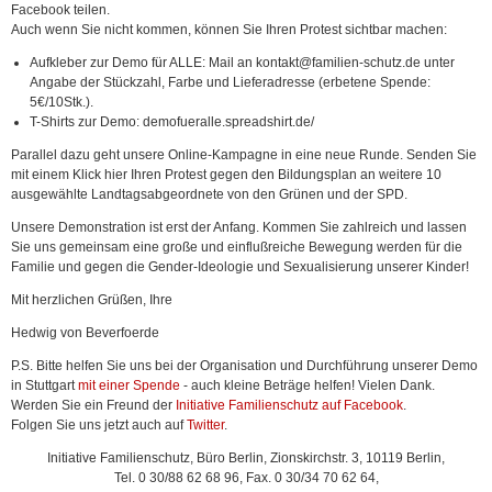
Facebook teilen.
Auch wenn Sie nicht kommen, können Sie Ihren Protest sichtbar machen:
Aufkleber zur Demo für ALLE: Mail an kontakt@familien-schutz.de unter
Angabe der Stückzahl, Farbe und Lieferadresse (erbetene Spende:
5€/10Stk.).
T-Shirts zur Demo: demofueralle.spreadshirt.de/
Parallel dazu geht unsere Online-Kampagne in eine neue Runde. Senden Sie
mit einem Klick hier Ihren Protest gegen den Bildungsplan an weitere 10
ausgewählte Landtagsabgeordnete von den Grünen und der SPD.
Unsere Demonstration ist erst der Anfang. Kommen Sie zahlreich und lassen
Sie uns gemeinsam eine große und einflußreiche Bewegung werden für die
Familie und gegen die Gender-Ideologie und Sexualisierung unserer Kinder!
Mit herzlichen Grüßen, Ihre
Hedwig von Beverfoerde
P.S. Bitte helfen Sie uns bei der Organisation und Durchführung unserer Demo
in Stuttgart
mit einer Spende
- auch kleine Beträge helfen! Vielen Dank.
Werden Sie ein Freund der
Initiative Familienschutz auf Facebook
.
Folgen Sie uns jetzt auch auf
Twitter
.
Initiative Familienschutz, Büro Berlin, Zionskirchstr. 3, 10119 Berlin,
Tel. 0 30/88 62 68 96, Fax. 0 30/34 70 62 64,