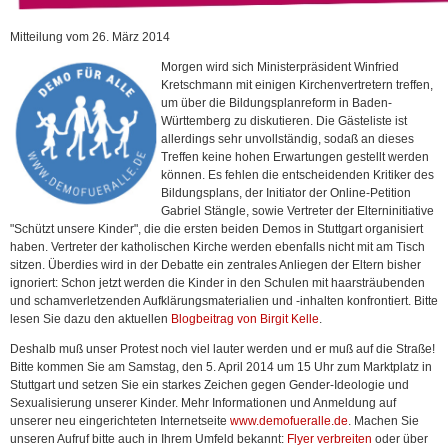
Mitteilung vom 26. März 2014
Morgen wird sich Ministerpräsident Winfried
Kretschmann mit einigen Kirchenvertretern treffen,
um über die Bildungsplanreform in Baden-
Württemberg zu diskutieren. Die Gästeliste ist
allerdings sehr unvollständig, sodaß an dieses
Treffen keine hohen Erwartungen gestellt werden
können. Es fehlen die entscheidenden Kritiker des
Bildungsplans, der Initiator der Online-Petition
Gabriel Stängle, sowie Vertreter der Elterninitiative
"Schützt unsere Kinder", die die ersten beiden Demos in Stuttgart organisiert
haben. Vertreter der katholischen Kirche werden ebenfalls nicht mit am Tisch
sitzen. Überdies wird in der Debatte ein zentrales Anliegen der Eltern bisher
ignoriert: Schon jetzt werden die Kinder in den Schulen mit haarsträubenden
und schamverletzenden Aufklärungsmaterialien und -inhalten konfrontiert. Bitte
lesen Sie dazu den aktuellen
Blogbeitrag von Birgit Kelle
.
Deshalb muß unser Protest noch viel lauter werden und er muß auf die Straße!
Bitte kommen Sie am Samstag, den 5. April 2014 um 15 Uhr zum Marktplatz in
Stuttgart und setzen Sie ein starkes Zeichen gegen Gender-Ideologie und
Sexualisierung unserer Kinder. Mehr Informationen und Anmeldung auf
unserer neu eingerichteten Internetseite
www.demofueralle.de
. Machen Sie
unseren Aufruf bitte auch in Ihrem Umfeld bekannt:
Flyer verbreiten
oder über