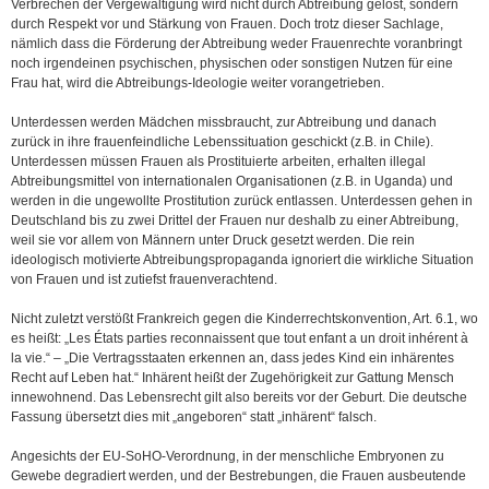
Verbrechen der Vergewaltigung wird nicht durch Abtreibung gelöst, sondern
durch Respekt vor und Stärkung von Frauen. Doch trotz dieser Sachlage,
nämlich dass die Förderung der Abtreibung weder Frauenrechte voranbringt
noch irgendeinen psychischen, physischen oder sonstigen Nutzen für eine
Frau hat, wird die Abtreibungs-Ideologie weiter vorangetrieben.
Unterdessen werden Mädchen missbraucht, zur Abtreibung und danach
zurück in ihre frauenfeindliche Lebenssituation geschickt (z.B. in Chile).
Unterdessen müssen Frauen als Prostituierte arbeiten, erhalten illegal
Abtreibungsmittel von internationalen Organisationen (z.B. in Uganda) und
werden in die ungewollte Prostitution zurück entlassen. Unterdessen gehen in
Deutschland bis zu zwei Drittel der Frauen nur deshalb zu einer Abtreibung,
weil sie vor allem von Männern unter Druck gesetzt werden. Die rein
ideologisch motivierte Abtreibungspropaganda ignoriert die wirkliche Situation
von Frauen und ist zutiefst frauenverachtend.
Nicht zuletzt verstößt Frankreich gegen die Kinderrechtskonvention, Art. 6.1, wo
es heißt: „Les États parties reconnaissent que tout enfant a un droit inhérent à
la vie.“ – „Die Vertragsstaaten erkennen an, dass jedes Kind ein inhärentes
Recht auf Leben hat.“ Inhärent heißt der Zugehörigkeit zur Gattung Mensch
innewohnend. Das Lebensrecht gilt also bereits vor der Geburt. Die deutsche
Fassung übersetzt dies mit „angeboren“ statt „inhärent“ falsch.
Angesichts der EU-SoHO-Verordnung, in der menschliche Embryonen zu
Gewebe degradiert werden, und der Bestrebungen, die Frauen ausbeutende