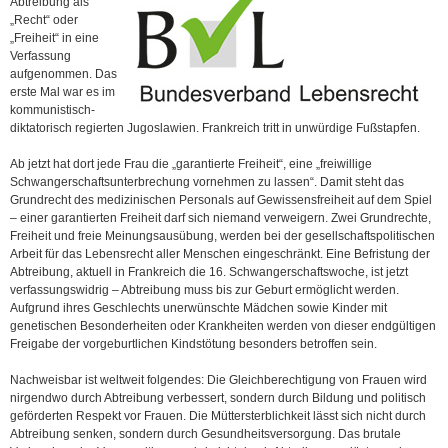
Abtreibung als
„Recht“ oder
„Freiheit“ in eine
Verfassung
aufgenommen. Das
erste Mal war es im
kommunistisch-
diktatorisch regierten Jugoslawien. Frankreich tritt in unwürdige Fußstapfen.
Ab jetzt hat dort jede Frau die „garantierte Freiheit“, eine „freiwillige
Schwangerschaftsunterbrechung vornehmen zu lassen“. Damit steht das
Grundrecht des medizinischen Personals auf Gewissensfreiheit auf dem Spiel
– einer garantierten Freiheit darf sich niemand verweigern. Zwei Grundrechte,
Freiheit und freie Meinungsausübung, werden bei der gesellschaftspolitischen
Arbeit für das Lebensrecht aller Menschen eingeschränkt. Eine Befristung der
Abtreibung, aktuell in Frankreich die 16. Schwangerschaftswoche, ist jetzt
verfassungswidrig – Abtreibung muss bis zur Geburt ermöglicht werden.
Aufgrund ihres Geschlechts unerwünschte Mädchen sowie Kinder mit
genetischen Besonderheiten oder Krankheiten werden von dieser endgültigen
Freigabe der vorgeburtlichen Kindstötung besonders betroffen sein.
Nachweisbar ist weltweit folgendes: Die Gleichberechtigung von Frauen wird
nirgendwo durch Abtreibung verbessert, sondern durch Bildung und politisch
geförderten Respekt vor Frauen. Die Müttersterblichkeit lässt sich nicht durch
Abtreibung senken, sondern durch Gesundheitsversorgung. Das brutale