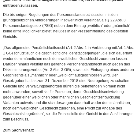
„männlich“ eine dritte Möglichkeit zu schaffen, ein Geschlecht positiv
eintragen zu lassen.
Die bisherigen Regelungen des Personenstandsrechts seien mit den
grundgesetzlichen Anforderungen insoweit nicht vereinbar, als § 22 Abs. 3
Personenstandsgesetz (PStG) neben dem Eintrag „weiblich“ oder „männlich“
keine dritte Möglichkeit bietet, heißt es in der Pressemitteilung des obersten
Gerichts.
„Das allgemeine Persönlichkeitsrecht (Art. 2 Abs. 1 in Verbindung mit Art. 1 Abs.
1 GG) schützt auch die geschlechtliche Identität derjenigen, die sich dauerhaft
weder dem männlichen noch dem weiblichen Geschlecht zuordnen lassen.
Darüber hinaus verstößt das geltende Personenstandsrecht auch gegen das
Diskriminierungsverbot (Art. 3 Abs. 3 GG), soweit die Eintragung eines anderen
Geschlechts als „männlich“ oder „weiblich“ ausgeschlossen wird. Der
Gesetzgeber hat bis zum 31. Dezember 2018 eine Neuregelung zu schaffen.
Gerichte und Verwaltungsbehörden dürfen die betreffenden Normen nicht
mehr anwenden, soweit sie für Personen, deren Geschlechtsentwicklung
gegenüber einer weiblichen oder männlichen Geschlechtsentwicklung
Varianten aufweist und die sich deswegen dauerhaft weder dem männlichen,
noch dem weiblichen Geschlecht zuordnen, eine Pflicht zur Angabe des
Geschlechts begründen“, so die Pressestelle des Gericht in den Ausführungen
zum Beschluss.
Zum Sachverhalt: