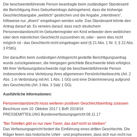
Die beschwerdeführende Person beantragte beim zuständigen Standesamt
die Berichtigung ihres Geburtseintrags dahingehend, dass die bisherige
Geschlechtsangabe „weiblich“ gestrichen und die Angabe „inter/divers“,
hilfsweise nur „divers“ eingetragen werden solle. Das Standesamt lehnte den
Antrag darauf ab. Es verwies darauf, dass nach deutschem
Personenstandsrecht im Geburtenregister ein Kind entweder dem weiblichen
oder dem männlichen Geschlecht zuzuordnen ist, oder - wenn dies nicht
möglich ist - das Geschlecht nicht eingetragen wird (§ 21 Abs. 1 Nr. 3, § 22 Abs.
3 PStG).
Der daraufhin beim zuständigen Amtsgericht gestellte Berichtigungsantrag
wurde zurückgewiesen; die hiergegen gerichtete Beschwerde blieb erfolglos.
Mit ihrer Verfassungsbeschwerde rügt die beschwerdeführende Person
insbesondere eine Verletzung ihres allgemeinen Persönlichkeitsrechts (Art. 2
Abs. 1 in Verbindung mit Art. 1 Abs. 1 GG) und eine Diskriminierung aufgrund
des Geschlechts (Art. 3 Abs. 3 Satz 1 GG).
Ausführliche Informationen:
Personenstandsrecht muss weiteren positiven Geschlechtseintrag zulassen
Beschluss vom 10. Oktober 2017 1 BvR 2019/16
PRESSEMITTEILUNG Bundesverfassungsgericht 08.11.17
"Bei Toiletten gibt es nur zwei Türen, das darf nicht so bleiben"
Das Verfassungsgericht fordert die Einführung eines dritten Geschlechts. Die
Kläger feiern das historische Urteil - und prophezeien, dass sich nun nicht nur