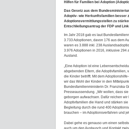
Hilfen für Familien bei Adoption (Adopt
Das Gesetz aus dem Bundesministerium 
Adoptiv- wie Herkunftsfamilien besser z
Adoptionsvermittlungsstellen zu stärke
Entschließungsantrag der FDP und Link
Im Jahr 2018 gab es laut Bundesfamilien
3.733 Adoptionen, davon 176 aus dem Au
waren es 3.888 inkl. 238 Auslandsadopti
3.976 Adoptionen in 2016, inklusive 294
Ausland.
„Eine Adoption ist eine Lebensentscheidu
abgebenden Eltern, die Adoptivfamilien, 
die Kinder betrifft. Mit dem Adoptionshilfe
wir das Wohl der Kinder in den Mittelpunkt
Bundesfamilienministerin Dr. Franziska Gif
Presseaussendung. „Wir wollen, dass sie
geborgen aufwachsen. Dafür reichen wir 
Adoptivfamilien die Hand und stärken si
Begleitung durch die rund 400 Adoptionsv
brauchen – im Adoptionsverfahren und jetz
Dabei gehe es genauso um einen selbstve
auch um den Austausch und Kontakt zwisch