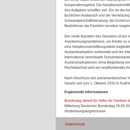
Kooperationsgebot. Die Adoptionsvermittl
ihre Aufgaben schaffen soll. Ein an die A
fachlichen Austausch und die Vernetzung 
Schwangerschaftsberatung, der Erziehun
Bedürfnisse der Familien sensibel reagie
Der vierte Baustein des Gesetzes ist ein
Anerkennungsverfahrens, um Kinder zu sc
eine Adoptionsvermittlungsstelle begleite
Auslandsadoption vorbereitet und die Int
International vereinbarte Schutzstandard
Auslandsadoptionen ohne Begleitung eine
Rechtsklarheit wird ein verpflichtendes 
Nach Abschluss des parlamentarischen V
Gesetz soll zum 1. Oktober 2020 in Kraft t
Ergänzende Informationen
Bundestag stimmt für Hilfen für Fa­milien 
Mitteilung Deutscher Bundestag 28.05.20
Abstimmungsergebnissen
Datenschutz