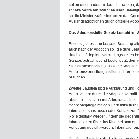
sollen unter anderem darauf hinwirken, da
schaffe Vertrauen zwischen allen Beteilig
so die Minister. Außerdem setze das Gese
Auslandsadoptionen durch offizielle Adopt
Das Adoptionshilfe-Gesetz besteht im W
Erstens gibt es eine bessere Beratung all
auch nach der Adoption soll die gute Ber
durch die Adoptionsvermittlungsstellen be
Ganzes betrachtet und begleitet. Zudem wi
Sie soll sicherstellen, dass eine Adoptio
Adoptionsvermittlungsstellen in ihrer Lot
brauchen.
Zweiter Baustein ist die Aufklärung und 
Adoptiveltern durch die Adoptionsvermittl
über die Tatsache ihrer Adoption aufzuklä
Adoptionspflege mit den Herkunftseltern 
Informationsaustausch oder Kontakt zum W
Rolle gestärkt werden, indem sie gegenüb
Informationen über das Kind bekommen. D
Verfügung gestellt werden. Informationen,
Die Dritte Säule betrifft die Stärkung de