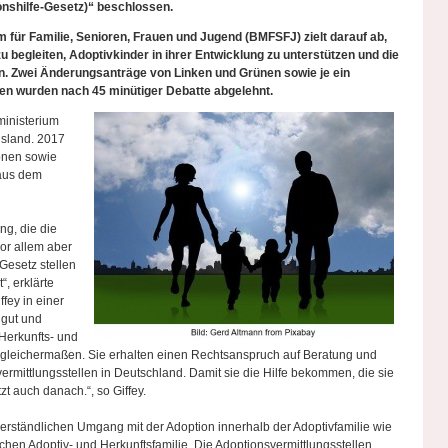
ionshilfe-Gesetz)“ beschlossen.
für Familie, Senioren, Frauen und Jugend (BMFSFJ) zielt darauf ab,
u begleiten, Adoptivkinder in ihrer Entwicklung zu unterstützen und die
n. Zwei Änderungsanträge von Linken und Grünen sowie je ein
en wurden nach 45 minütiger Debatte abgelehnt.
ministerium
sland. 2017
onen sowie
 aus dem
ng, die die
vor allem aber
-Gesetz stellen
“, erklärte
fey in einer
 gut und
Herkunfts- und
e gleichermaßen. Sie erhalten einen Rechtsanspruch auf Beratung und
ermittlungsstellen in Deutschland. Damit sie die Hilfe bekommen, die sie
t auch danach.“, so Giffey.
rständlichen Umgang mit der Adoption innerhalb der Adoptivfamilie wie
en Adoptiv- und Herkunftsfamilie. Die Adoptionsvermittlungsstellen