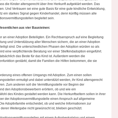
ss die Kinder altersgerecht über ihre Herkunft aufgeklärt werden. Das
ten. Und Vertrauen sei eine gute Basis für eine gute kindliche Entwicklung,
tz ein starkes Signal gegen Kinderhandel, denn künftig müssen alle
ionsvermittlungsstellen begleitet sein.
esentlichen aus vier Bausteinen:
er an einer Adoption Beteiligten. Ein Rechtsanspruch auf eine Begleitung
atung und Unterstützung aller Menschen sichern, die an einer Adoption
teiligt sind. Die unterschiedlichen Phasen der Adoption würden so als
rd eine verpflichtende Beratung vor einer Stiefkindadoption eingeführt.
n tatsächlich das Beste für das Kind ist. Außerdem werden die
senfunktion gestärkt, damit die Familien die Hilfen bekommen, die sie
Förderung eines offenen Umgangs mit Adoption. Zum einen sollen
ungsstellen ermutigt und dabei unterstützt werden, ihr Kind altersgerecht
ren. Zum anderen soll die Vermittlungsstelle vor Beginn der
und den Adoptionsbewerbern erörtern, ob und wie ein
ohl des Kindes gestaltet werden kann. Die Herkunftseltern sollen in ihrer
er der Adoptionsvermittlungsstelle einen Anspruch auf allgemeine
ie Adoptivfamilie entscheidet, ob und welche Informationen zur
 deren Weitergabe nicht gewünscht ist, blieben geschützt.
r Adoptionsvermittlungsstellen mit einem Aufgabenkatalog und einem