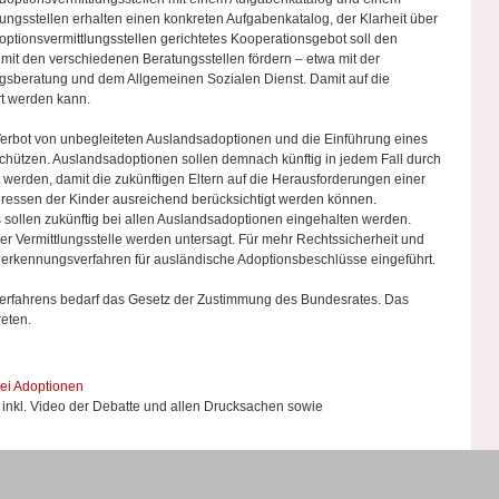
ungsstellen erhalten einen konkreten Aufgabenkatalog, der Klarheit über
doptionsvermittlungsstellen gerichtetes Kooperationsgebot soll den
mit den verschiedenen Beratungsstellen fördern – etwa mit der
gsberatung und dem Allgemeinen Sozialen Dienst. Damit auf die
rt werden kann.
 Verbot von unbegleiteten Auslandsadoptionen und die Einführung eines
hützen. Auslandsadoptionen sollen demnach künftig in jedem Fall durch
t werden, damit die zukünftigen Eltern auf die Herausforderungen einer
eressen der Kinder ausreichend berücksichtigt werden können.
s sollen zukünftig bei allen Auslandsadoptionen eingehalten werden.
r Vermittlungsstelle werden untersagt. Für mehr Rechtssicherheit und
Anerkennungsverfahren für ausländische Adoptionsbeschlüsse eingeführt.
erfahrens bedarf das Gesetz der Zustimmung des Bundesrates. Das
reten.
bei Adop­tionen
 inkl. Video der Debatte und allen Drucksachen sowie