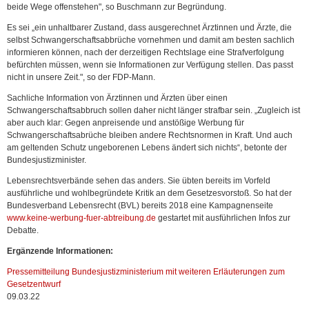
beide Wege offenstehen", so Buschmann zur Begründung.
Es sei „ein unhaltbarer Zustand, dass ausgerechnet Ärztinnen und Ärzte, die
selbst Schwangerschaftsabbrüche vornehmen und damit am besten sachlich
informieren können, nach der derzeitigen Rechtslage eine Strafverfolgung
befürchten müssen, wenn sie Informationen zur Verfügung stellen. Das passt
nicht in unsere Zeit.", so der FDP-Mann.
Sachliche Information von Ärztinnen und Ärzten über einen
Schwangerschaftsabbruch sollen daher nicht länger strafbar sein. „Zugleich ist
aber auch klar: Gegen anpreisende und anstößige Werbung für
Schwangerschaftsabrüche bleiben andere Rechtsnormen in Kraft. Und auch
am geltenden Schutz ungeborenen Lebens ändert sich nichts“, betonte der
Bundesjustizminister.
Lebensrechtsverbände sehen das anders. Sie übten bereits im Vorfeld
ausführliche und wohlbegründete Kritik an dem Gesetzesvorstoß. So hat der
Bundesverband Lebensrecht (BVL) bereits 2018 eine Kampagnenseite
www.keine-werbung-fuer-abtreibung.de
gestartet mit ausführlichen Infos zur
Debatte.
Ergänzende Informationen:
Pressemitteilung Bundesjustizministerium mit weiteren Erläuterungen zum
Gesetzentwurf
09.03.22