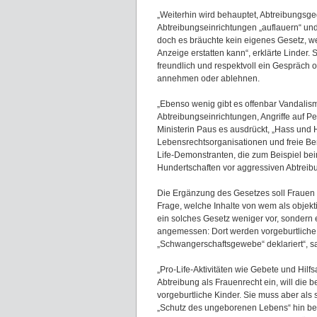
„Weiterhin wird behauptet, Abtreibungsg
Abtreibungseinrichtungen „auflauern“ und
doch es bräuchte kein eigenes Gesetz, weil
Anzeige erstatten kann“, erklärte Linder
freundlich und respektvoll ein Gespräch o
annehmen oder ablehnen.
„Ebenso wenig gibt es offenbar Vandalis
Abtreibungseinrichtungen, Angriffe auf P
Ministerin Paus es ausdrückt, „Hass und 
Lebensrechtsorganisationen und freie Ber
Life-Demonstranten, die zum Beispiel beim
Hundertschaften vor aggressiven Abtreib
Die Ergänzung des Gesetzes soll Frauen v
Frage, welche Inhalte von wem als objekti
ein solches Gesetz weniger vor, sondern 
angemessen: Dort werden vorgeburtliche K
„Schwangerschaftsgewebe“ deklariert“, sa
„Pro-Life-Aktivitäten wie Gebete und Hilfsa
Abtreibung als Frauenrecht ein, will die
vorgeburtliche Kinder. Sie muss aber al
„Schutz des ungeborenen Lebens“ hin berat