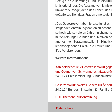
Bezug auf die Beratungs- und Unterstütz
kritisierte Linder. Die Aussage von Mini
unwahre Aussage, denn das Leben, das Ki
geäußertes Ziel, dass Frauen eine „gute
„Das Gesetzesvorhaben ist also juristisch
steigenden Abtreibungszahlen zu beschäf
so hoch wie seit vielen Jahren nicht mehr.
mit Abtreibungs-Gründen und -Motiven besc
anerkannten Beratungsstellen im Hinblick
lebensbejahende Politik, die Frauen und F
BVL-Vorsitzenden.
Weitere Informationen:
Kabinett beschließt Gesetzesentwurf ge
und Gegner von Schwangerschaftsabbrü
24.01.24 Pressemitteilung Bundesministe
Gesetzentwurf: Zweites Gesetz zur Ände
24.01.24 Bundesministerium für Familie,
CDL-Themenrubrik Abtreibung
Datenschutz