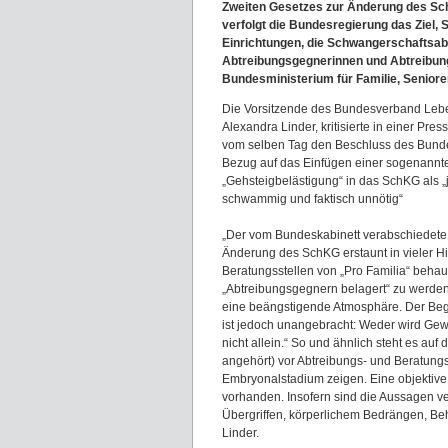
Zweiten Gesetzes zur Änderung des Sc
verfolgt die Bundesregierung das Ziel
Einrichtungen, die Schwangerschaftsa
Abtreibungsgegnerinnen und Abtreibungs
Bundesministerium für Familie, Senior
Die Vorsitzende des Bundesverband Lebe
Alexandra Linder, kritisierte in einer Pr
vom selben Tag den Beschluss des Bunde
Bezug auf das Einfügen einer sogenannt
„Gehsteigbelästigung“ in das SchKG als „j
schwammig und faktisch unnötig“
„Der vom Bundeskabinett verabschiedete 
Änderung des SchKG erstaunt in vieler Hi
Beratungsstellen von „Pro Familia“ behau
„Abtreibungsgegnern belagert“ zu werden
eine beängstigende Atmosphäre. Der Beg
ist jedoch unangebracht: Weder wird Gewal
nicht allein.“ So und ähnlich steht es a
angehört) vor Abtreibungs- und Beratungs
Embryonalstadium zeigen. Eine objektive
vorhanden. Insofern sind die Aussagen ve
Übergriffen, körperlichem Bedrängen, Behe
Linder.