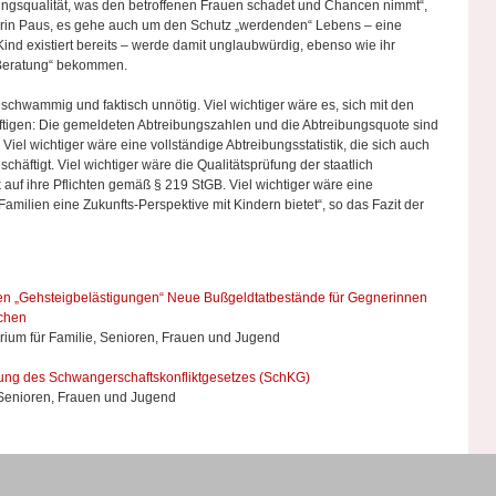
ungsqualität, was den betroffenen Frauen schadet und Chancen nimmt“,
sterin Paus, es gehe auch um den Schutz „werdenden“ Lebens – eine
nd existiert bereits – werde damit unglaubwürdig, ebenso wie ihr
 Beratung“ bekommen.
 schwammig und faktisch unnötig. Viel wichtiger wäre es, sich mit den
tigen: Die gemeldeten Abtreibungszahlen und die Abtreibungsquote sind
 Viel wichtiger wäre eine vollständige Abtreibungsstatistik, die sich auch
häftigt. Viel wichtiger wäre die Qualitätsprüfung der staatlich
 auf ihre Pflichten gemäß § 219 StGB. Viel wichtiger wäre eine
amilien eine Zukunfts-Perspektive mit Kindern bietet“, so das Fazit der
gen „Gehsteigbelästigungen“ Neue Bußgeldtatbestände für Gegnerinnen
chen
rium für Familie, Senioren, Frauen und Jugend
rung des Schwangerschaftskonfliktgesetzes (SchKG)
 Senioren, Frauen und Jugend