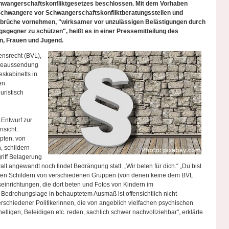
hwangerschaftskonfliktgesetzes beschlossen. Mit dem Vorhaben
, Schwangere vor Schwangerschaftskonfliktberatungsstellen und
bbrüche vornehmen, "wirksamer vor unzulässigen Belästigungen durch
gegner zu schützen", heißt es in einer Pressemitteilung des
en, Frauen und Jugend.
nsrecht (BVL),
esseaussendung
skabinetts in
en
uristisch
Entwurf zur
nsicht.
pten, von
, schildern
riff Belagerung
t angewandt noch findet Bedrängung statt. „Wir beten für dich.“ „Du bist
uf den Schildern von verschiedenen Gruppen (von denen keine dem BVL
einrichtungen, die dort beten und Fotos von Kindern im
 Bedrohungslage in behauptetem Ausmaß ist offensichtlich nicht
rschiedener Politikerinnen, die von angeblich vielfachen psychischen
lligen, Beleidigen etc. reden, sachlich schwer nachvollziehbar", erklärte