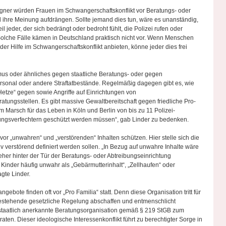
egner würden Frauen im Schwangerschaftskonflikt vor Beratungs- oder
 ihre Meinung aufdrängen. Sollte jemand dies tun, wäre es unanständig,
 jeder, der sich bedrängt oder bedroht fühlt, die Polizei rufen oder
. Solche Fälle kämen in Deutschland praktisch nicht vor. Wenn Menschen
der Hilfe im Schwangerschaftskonflikt anbieten, könne jeder dies frei
mus oder ähnliches gegen staatliche Beratungs- oder gegen
ersonal oder andere Straftatbestände. Regelmäßig dagegen gibt es, wie
Hetze“ gegen sowie Angriffe auf Einrichtungen von
atungsstellen. Es gibt massive Gewaltbereitschaft gegen friedliche Pro-
 Marsch für das Leben in Köln und Berlin von bis zu 11 Polizei-
ungsverfechtern geschützt werden müssen“, gab Linder zu bedenken.
or „unwahren“ und „verstörenden“ Inhalten schützen. Hier stelle sich die
v verstörend definiert werden sollen. „In Bezug auf unwahre Inhalte wäre
eher hinter der Tür der Beratungs- oder Abtreibungseinrichtung
inder häufig unwahr als „Gebärmutterinhalt“, „Zellhaufen“ oder
gte Linder.
ngebote finden oft vor „Pro Familia“ statt. Denn diese Organisation tritt für
 bestehende gesetzliche Regelung abschaffen und entmenschlicht
s staatlich anerkannte Beratungsorganisation gemäß § 219 StGB zum
en. Dieser ideologische Interessenkonflikt führt zu berechtigter Sorge in